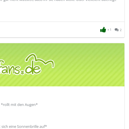
1
2
. *rollt mit den Augen*
t sich eine Sonnenbrille auf*