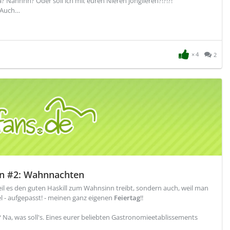
 Nahhhh? Oder soll ich mit euren Nieren jonglieren?!?!?!
! Auch…
4
2
hen #2: Wahnnachten
weil es den guten Haskill zum Wahnsinn treibt, sondern auch, weil man
l - aufgepasst! - meinen ganz eigenen
Feiertag
!!
? Na, was soll's. Eines eurer beliebten Gastronomieetablissements