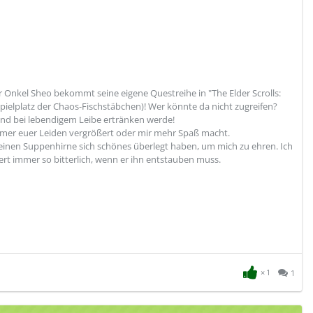
er Onkel Sheo bekommt seine eigene Questreihe in "The Elder Scrolls:
pielplatz der Chaos-Fischstäbchen)! Wer könnte da nicht zugreifen?
und bei lebendigem Leibe ertränken werde!
mmer euer Leiden vergrößert oder mir mehr Spaß macht.
leinen Suppenhirne sich schönes überlegt haben, um mich zu ehren. Ich
rt immer so bitterlich, wenn er ihn entstauben muss.
1
1