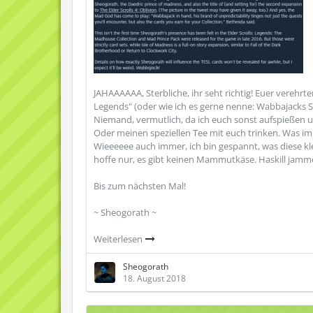
JAHAAAAAA, Sterbliche, ihr seht richtig! Euer verehrt
Legends" (oder wie ich es gerne nenne: Wabbajacks S
Niemand, vermutlich, da ich euch sonst aufspießen 
Oder meinen speziellen Tee mit euch trinken. Was i
Wieeeeee auch immer, ich bin gespannt, was diese k
hoffe nur, es gibt keinen Mammutkäse. Haskill jamme
Bis zum nächsten Mal!
~ Sheogorath ~
Weiterlesen
Sheogorath
18. August 2018