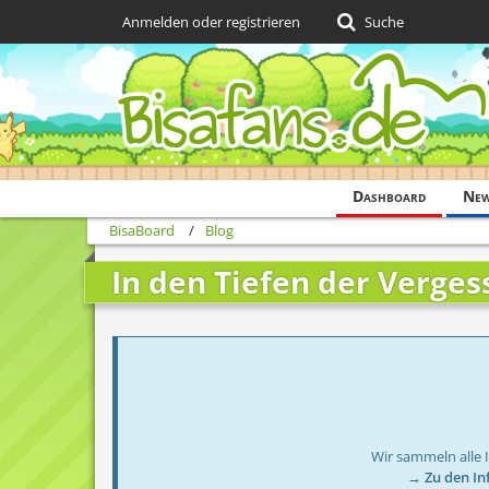
Anmelden oder registrieren
Suche
Dashboard
Ne
BisaBoard
Blog
In den Tiefen der Verge
Wir sammeln alle 
→ Zu den In