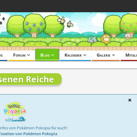
ws
Forum
Blog
Kalender
Galerie
Mitgli
ssenen Reiche
Infos von Pokémon Pokopia für euch!
foseiten von Pokémon Pokopia