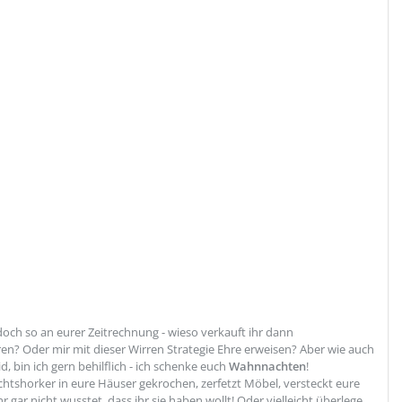
doch so an eurer Zeitrechnung - wieso verkauft ihr dann
ren? Oder mir mit dieser Wirren Strategie Ehre erweisen? Aber wie auch
, bin ich gern behilflich - ich schenke euch
Wahnnachten
!
shorker in eure Häuser gekrochen, zerfetzt Möbel, versteckt eure
 gar nicht wusstet, dass ihr sie haben wollt! Oder vielleicht überlege