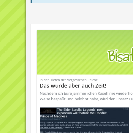
In den Tiefen der Vergessenen Reiche
Das wurde aber auch Zeit!
Nachdem ich Eure jämmerlichen Käsehirne wiederholt
Weise bespaßt und belohnt habe, wird der Einsatz Eu