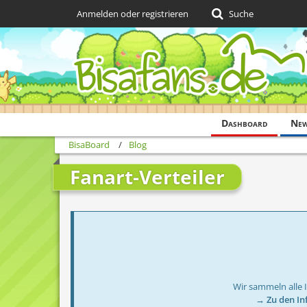
Anmelden oder registrieren
Suche
Dashboard
Ne
BisaBoard
Blog
Fanart-Verteiler
Wir sammeln alle 
→ Zu den In