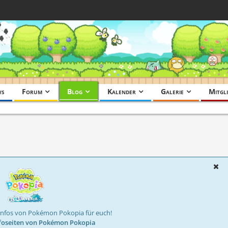
ws
Forum
Blog
Kalender
Galerie
Mitgli
Infos von Pokémon Pokopia für euch!
foseiten von Pokémon Pokopia