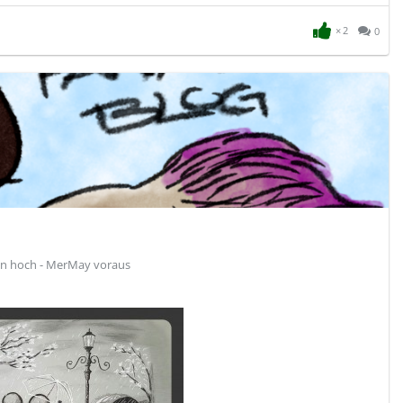
2
0
en hoch - MerMay voraus