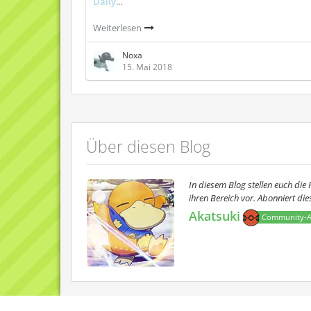
Daily
…
Weiterlesen
Noxa
15. Mai 2018
Über diesen Blog
In diesem Blog stellen euch di
ihren Bereich vor. Abonniert di
Akatsuki
Community-