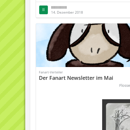
IIIIllllIIIllllIII
14. Dezember 2018
Fanart-Verteiler
Der Fanart Newsletter im Mai
Floss