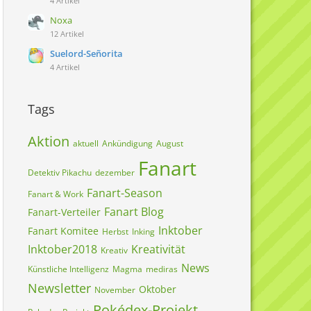
4 Artikel
Noxa
12 Artikel
Suelord-Señorita
4 Artikel
Tags
Aktion
aktuell
Ankündigung
August
Fanart
Detektiv Pikachu
dezember
Fanart-Season
Fanart & Work
Fanart Blog
Fanart-Verteiler
Inktober
Fanart Komitee
Herbst
Inking
Inktober2018
Kreativität
Kreativ
News
Künstliche Intelligenz
Magma
mediras
Newsletter
Oktober
November
Pokédex-Projekt