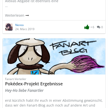
Alexias Abgabe ist ebenfalls eine
…
Weiterlesen
Nereo
6
0
24. März 2019
Fanart-Verteiler
Pokédex-Projekt Ergebnisse
Hey-Ho liebe Fanartler
erst kürzlich habt ihr euch in einer Abstimmung gewünscht,
dass wir den Fanart-Blog auch noch auf andere Art und