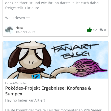
der Übeltäter ist und wie ihr ihn darstellt, ist euch dabei
freigestellt. Für eure…
Weiterlesen
Noxa
2
0
16. April 2019
Fanart-Verteiler
Pokédex-Projekt Ergebnisse: Knofensa &
Sumpex
Hey-ho lieber FanArtler!
Heute kommt der zweite Teil der momentanen PDP Sieger