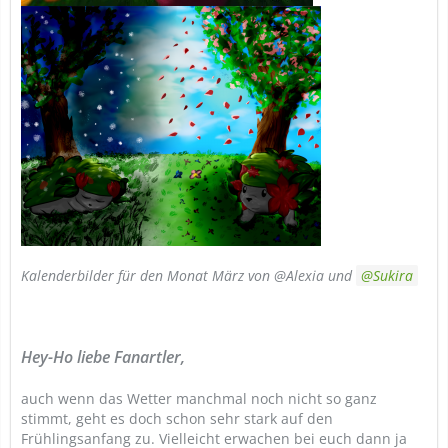
Kalenderbilder für den Monat März von @Alexia und
Sukira
Hey-Ho liebe Fanartler,
auch wenn das Wetter manchmal noch nicht so ganz
stimmt, geht es doch schon sehr stark auf den
Frühlingsanfang zu. Vielleicht erwachen bei euch dann ja