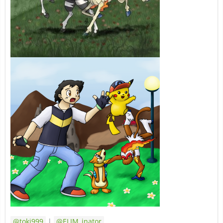
toki999
|
ELIM_inator