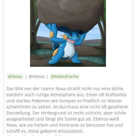
Noxa
| @Alexia |
Keksdrache
Das Bild von der Userin Noxa strahlt nicht nur eine kühle,
sondern auch ruhige Atmosphäre aus. Einen oft kraftvolles
und starkes Pokemon wie Sumpex so friedlich im Wasser
schwimmen zu sehen, ist durchaus eine nicht oft gesehene
Darstellung. Der Hintergrund ist recht schlicht, aber schön
ausgearbeitet und fängt die Szene gut ab. Ebenso weiß
Noxa, wie sie Farben und Kontraste zu benutzen hat und
schafft es, diese gekonnt einzusetzen.