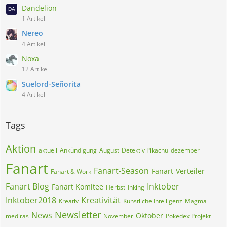
Dandelion
1 Artikel
Nereo
4 Artikel
Noxa
12 Artikel
Suelord-Señorita
4 Artikel
Tags
Aktion
aktuell
Ankündigung
August
Detektiv Pikachu
dezember
Fanart
Fanart-Season
Fanart-Verteiler
Fanart & Work
Fanart Blog
Inktober
Fanart Komitee
Herbst
Inking
Inktober2018
Kreativität
Kreativ
Künstliche Intelligenz
Magma
Newsletter
News
Oktober
mediras
November
Pokedex Projekt