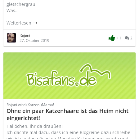
gletschergrau.
Was…
Weiterlesen
Rajani
1
2
27. Oktober 2019
Rajani wird (Katzen-)Mama!
Ohne ein paar Katzenhaare ist das Heim nicht
eingerichtet!
Hallöchen, ihr da draußen!
Ich dachte mal dazu, dass ich eine Blogreihe dazu schreibe
wie ich in den nächsten Monaten Katzenmama werde und