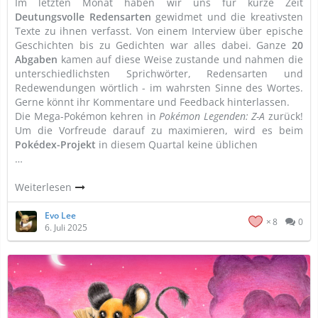
Im letzten Monat haben wir uns für kurze Zeit
Deutungsvolle Redensarten
gewidmet und die kreativsten
Texte zu ihnen verfasst. Von einem Interview über epische
Geschichten bis zu Gedichten war alles dabei. Ganze
20
Abgaben
kamen auf diese Weise zustande und nahmen die
unterschiedlichsten Sprichwörter, Redensarten und
Redewendungen wörtlich - im wahrsten Sinne des Wortes.
Gerne könnt ihr Kommentare und Feedback hinterlassen.
Die Mega-Pokémon kehren in
Pokémon Legenden: Z-A
zurück!
Um die Vorfreude darauf zu maximieren, wird es beim
Pokédex-Projekt
in diesem Quartal keine üblichen
…
Weiterlesen
Evo Lee
8
0
6. Juli 2025