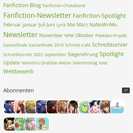
Fanfiction-Blog
Fanfiction-Chatabend
Fanfiction-Newsletter
Fanfiction-Spotlight
Februar
januar
Juli
Juni
Mai
März
NaNoWriMo
Lyrik
Newsletter
November
Oktober
NPM
Pokédex-Projekt
Schreibturnier
Saisonfinale
Saisonfinale 2019
Schreib-Café
Spotlight
Siegerehrung
Schreibturnier 2022
september
Update
Valentins-Drabble-Aktion
Valentinstag
Vote
Wettbewerb
Abonnenten
37