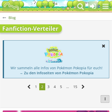
Blog
Fanfiction-Verteiler
Wir sammeln alle Infos von Pokémon Pokopia für euch!
→ Zu den Infoseiten von Pokémon Pokopia
1
2
3
4
5
…
15