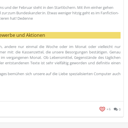
 uns und der Februar steht in den Startlöchern. Mit ihm einher gehen
ur:zum Bundeskanzler:in. Etwas weniger hitzig geht es im Fanfiction-
tieren hat! Dedenne
ewerbe und Aktionen
ch, andere nur einmal die Woche oder im Monat oder vielleicht nur
er mit: die Kassenzettel, die unsere Besorgungen bestätigen. Genau
im vergangenen Monat. Ob Lebensmittel, Gegenstände des täglichen
er entstandenen Texte ist sehr vielfältig geworden und definitiv einen
nstages bemühen sich unsere auf die Liebe spezialisierten Computer auch
6
0