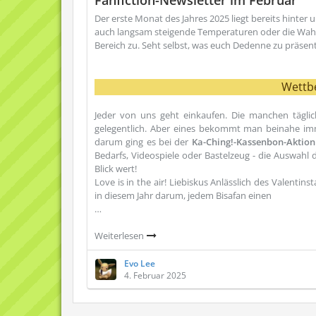
Fanfiction-Newsletter im Februar
Der erste Monat des Jahres 2025 liegt bereits hinter
auch langsam steigende Temperaturen oder die Wahl z
Bereich zu. Seht selbst, was euch Dedenne zu präsen
Wettb
Jeder von uns geht einkaufen. Die manchen tägli
gelegentlich. Aber eines bekommt man beinahe imm
darum ging es bei der
Ka-Ching!-Kassenbon-Aktion
Bedarfs, Videospiele oder Bastelzeug - die Auswahl d
Blick wert!
Love is in the air! Liebiskus Anlässlich des Valenti
in diesem Jahr darum, jedem Bisafan einen
…
Weiterlesen
Evo Lee
4. Februar 2025