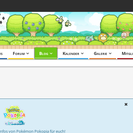
ws
Forum
Blog
Kalender
Galerie
Mitgli
Infos von Pokémon Pokopia für euch!