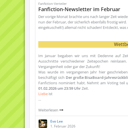
Fanfiction-Verteiler
Fanfiction-Newsletter im Februar
Der vorige Monat brachte uns nach langer Zeit wieder
nun der Februar, der sicherlich ebenfalls frostig wi
eingekuschelt!) allemal nicht schaden! Entdeckt, was 
Wettb
Im Januar begaben wir uns mit Dedenne auf Zei
Ausschnitte verschiedener Zeitepochen reinlase
Vergangenheit oder gar der Zukunft!
Was wurde im vergangenen Jahr hier geschrieben
beschäftigt sich
Der große BisaBoard-Jahresrückbl
Fanfictions nominiert habt. Nehmt am Voting teil 
01.02.2026 um 23:59 Uhr
Zeit.
Liebe
ist
…
Weiterlesen
Evo Lee
1. Februar 2026