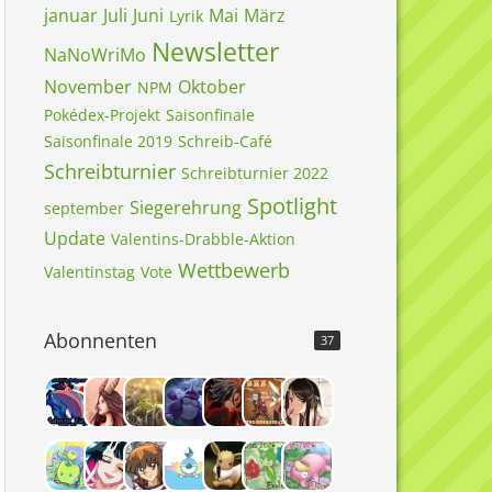
januar
Juli
Juni
Mai
März
Lyrik
Newsletter
NaNoWriMo
November
Oktober
NPM
Pokédex-Projekt
Saisonfinale
Saisonfinale 2019
Schreib-Café
Schreibturnier
Schreibturnier 2022
Spotlight
Siegerehrung
september
Update
Valentins-Drabble-Aktion
Wettbewerb
Valentinstag
Vote
Abonnenten
37