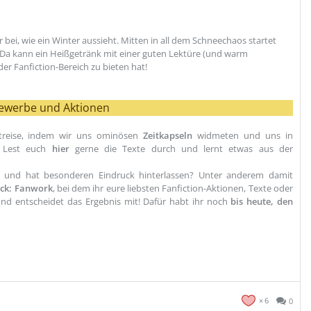
 bei, wie ein Winter aussieht. Mitten in all dem Schneechaos startet
rd. Da kann ein Heißgetränk mit einer guten Lektüre (und warm
der Fanfiction-Bereich zu bieten hat!
ewerbe und Aktionen
treise, indem wir uns ominösen
Zeitkapseln
widmeten und uns in
n. Lest euch
hier
gerne die Texte durch und lernt etwas aus der
 und hat besonderen Eindruck hinterlassen? Unter anderem damit
ick: Fanwork
, bei dem ihr eure liebsten Fanfiction-Aktionen, Texte oder
und entscheidet das Ergebnis mit! Dafür habt ihr noch
bis heute, den
6
0