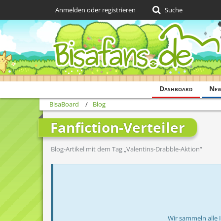
Anmelden oder registrieren
Suche
Dashboard
Ne
BisaBoard
Blog
Fanfiction-Verteiler
Blog-Artikel mit dem Tag „Valentins-Drabble-Aktion“
Wir sammeln alle 