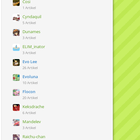
Cosi
1 Artikel
Cyndaquil
5 Artikel
Dunames
3 Artikel
ELIM_inator
3 Artikel
Evo Lee
26 Artikel
Evoluna
10 Artikel
Flocon
20 Artikel
Keksdrache
6 Artikel
Mandelev
3 Artikel
Raichu-chan