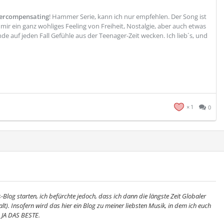
ercompensating
! Hammer Serie, kann ich nur empfehlen. Der Song ist
mir ein ganz wohliges Feeling von Freiheit, Nostalgie, aber auch etwas
e auf jeden Fall Gefühle aus der Teenager-Zeit wecken. Ich lieb´s, und
1
0
s-Blog starten, ich befürchte jedoch, dass ich dann die längste Zeit Globaler
alt). Insofern wird das hier ein Blog zu meiner liebsten Musik, in dem ich euch
. JA DAS BESTE.