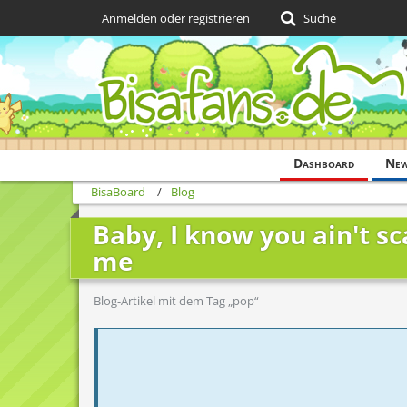
Anmelden oder registrieren
Suche
Dashboard
Ne
BisaBoard
Blog
Baby, I know you ain't sc
me
Blog-Artikel mit dem Tag „pop“