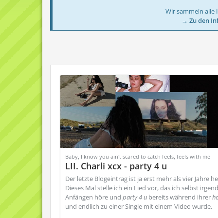
Wir sammeln alle 
→ Zu den In
Baby, I know you ain't scared to catch feels, feels with me
LII. Charli xcx - party 4 u
Der letzte Blogeintrag ist ja erst mehr als vier Jahre h
Dieses Mal stelle ich ein Lied vor, das ich selbst irge
Anfängen höre und
party 4 u
bereits während ihrer
ho
und endlich zu einer Single mit einem Video wurde.