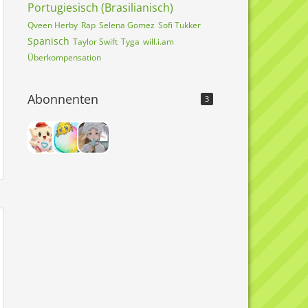
Portugiesisch (Brasilianisch)
Qveen Herby
Rap
Selena Gomez
Sofi Tukker
Spanisch
Taylor Swift
Tyga
will.i.am
Überkompensation
Abonnenten
3