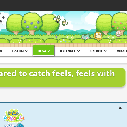
ws
Forum
Blog
Kalender
Galerie
Mitgli
ared to catch feels, feels with