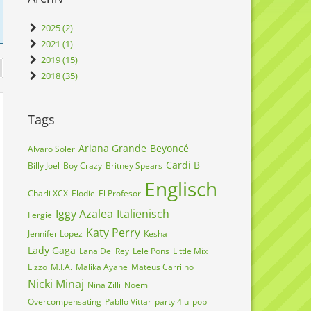
2025 (2)
2021 (1)
2019 (15)
2018 (35)
Tags
Ariana Grande
Beyoncé
Alvaro Soler
Cardi B
Billy Joel
Boy Crazy
Britney Spears
Englisch
Charli XCX
Elodie
El Profesor
Iggy Azalea
Italienisch
Fergie
Katy Perry
Jennifer Lopez
Kesha
Lady Gaga
Lana Del Rey
Lele Pons
Little Mix
Lizzo
M.I.A.
Malika Ayane
Mateus Carrilho
Nicki Minaj
Nina Zilli
Noemi
Overcompensating
Pabllo Vittar
party 4 u
pop