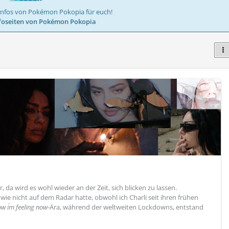
Infos von Pokémon Pokopia für euch!
foseiten von Pokémon Pokopia
er, da wird es wohl wieder an der Zeit, sich blicken zu lassen.
ndwie nicht auf dem Radar hatte, obwohl ich Charli seit ihren frühen
w i´m feeling now
-Ära, während der weltweiten Lockdowns, entstand