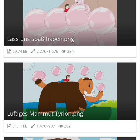
Lass uns spaß haben.png
69,74 kB
2.276×1.676
234
Luftiges Mammut Tyrion.png
51,11 kB
1.470×907
282