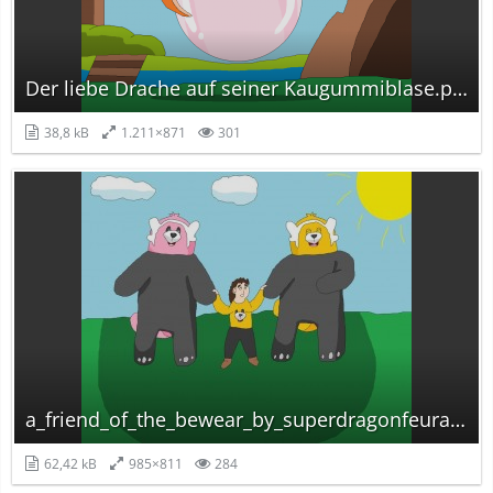
Der liebe Drache auf seiner Kaugummiblase.png
38,8 kB
1.211×871
301
a_friend_of_the_bewear_by_superdragonfeuragon-dax9e44.png.jpg
62,42 kB
985×811
284