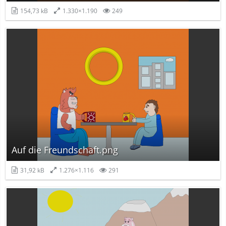
154,73 kB
1.330×1.190
249
Auf die Freundschaft.png
31,92 kB
1.276×1.116
291