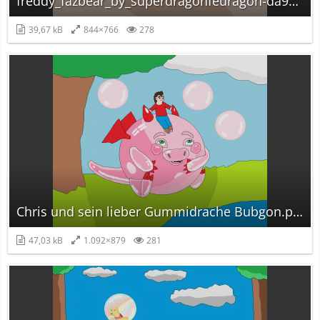
freddy_fazbear_by_superdragonfeuragon-da92h59.png
39,67 kB
844×766
278
Chris und sein lieber Gummidrache Bubgon.png
47,03 kB
1.092×879
281