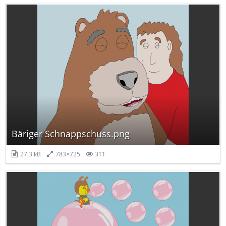
Bäriger Schnappschuss.png
27,3 kB
783×725
311