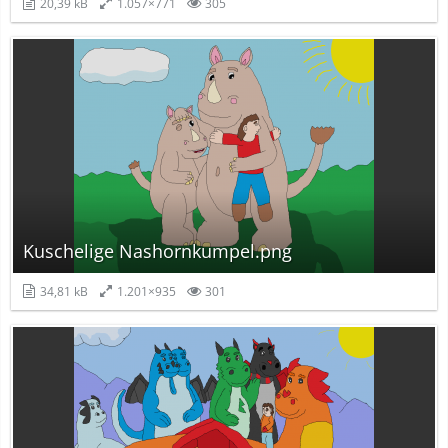
20,39 kB
1.057×771
305
Kuschelige Nashornkumpel.png
34,81 kB
1.201×935
301