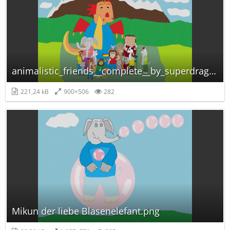
animalistic_friends__complete__by_superdragonfeuragon-d6skyse.png
221,24 kB
900×506
282
Mikun der liebe Blasenelefant.png