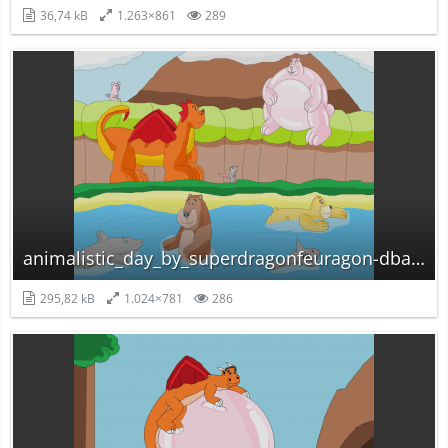
36,74 kB
1.263×861
289
animalistic_day_by_superdragonfeuragon-dbatgtk.png
295,82 kB
1.024×781
286