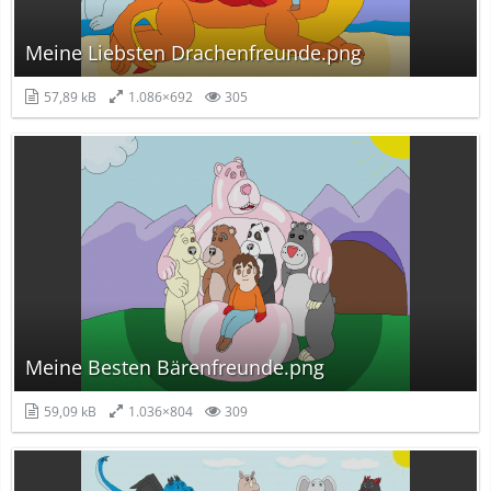
Meine Liebsten Drachenfreunde.png
57,89 kB
1.086×692
305
Meine Besten Bärenfreunde.png
59,09 kB
1.036×804
309