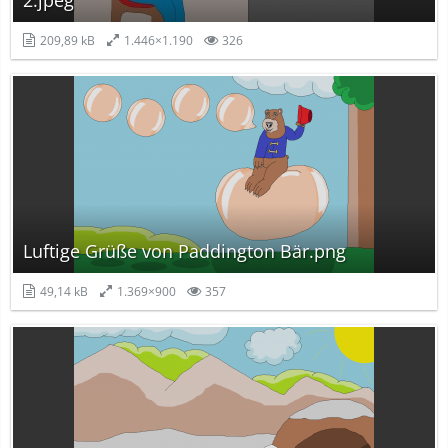
2.jpeg
209,89 kB
1.446×1.190
326
Luftige Grüße von Paddington Bär.png
49,14 kB
1.369×900
357