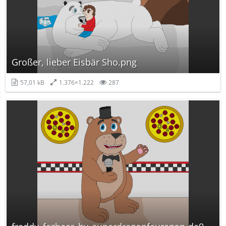
Großer, lieber Eisbär Sho.png
57,01 kB
1.376×1.222
287