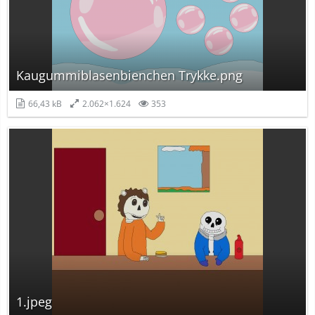
Kaugummiblasenbienchen Trykke.png
66,43 kB
2.062×1.624
353
1.jpeg