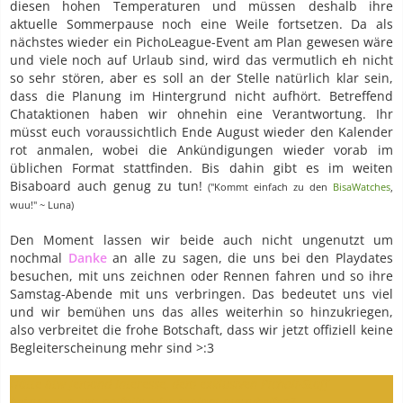
diesen hohen Temperaturen und müssen deshalb ihre
aktuelle Sommerpause noch eine Weile fortsetzen. Da als
nächstes wieder ein PichoLeague-Event am Plan gewesen wäre
und viele noch auf Urlaub sind, wird das vermutlich eh nicht
so sehr stören, aber es soll an der Stelle natürlich klar sein,
dass die Planung im Hintergrund nicht aufhört. Betreffend
Chataktionen haben wir ohnehin eine Verantwortung. Ihr
müsst euch voraussichtlich Ende August wieder den Kalender
rot anmalen, wobei die Ankündigungen wieder vorab im
üblichen Format stattfinden. Bis dahin gibt es im weiten
Bisaboard auch genug zu tun!
("Kommt einfach zu den
BisaWatches
,
wuu!" ~ Luna)
Den Moment lassen wir beide auch nicht ungenutzt um
nochmal
Danke
an alle zu sagen, die uns bei den Playdates
besuchen, mit uns zeichnen oder Rennen fahren und so ihre
Samstag-Abende mit uns verbringen. Das bedeutet uns viel
und wir bemühen uns das alles weiterhin so hinzukriegen,
also verbreitet die frohe Botschaft, dass wir jetzt offiziell keine
Begleiterscheinung mehr sind >:3
Hätte btw jemand Interesse, dem exklusiven Picholi-Staff
beizutreten, um notfalls oder geplant auszuhelfen?