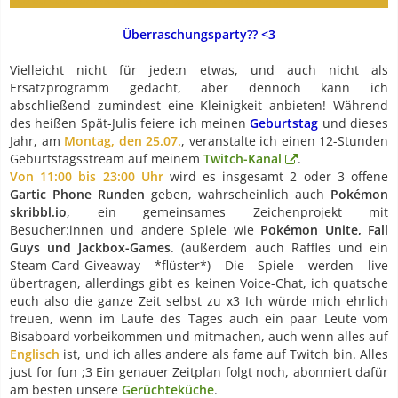
Überraschungsparty?? <3
Vielleicht nicht für jede:n etwas, und auch nicht als
Ersatzprogramm gedacht, aber dennoch kann ich
abschließend zumindest eine Kleinigkeit anbieten! Während
des heißen Spät-Julis feiere ich meinen
Geburtstag
und dieses
Jahr, am
Montag, den 25.07.
, veranstalte ich einen 12-Stunden
Geburtstagsstream auf meinem
Twitch-Kanal
.
Von 11:00 bis 23:00 Uhr
wird es insgesamt 2 oder 3 offene
Gartic Phone Runden
geben, wahrscheinlich auch
Pokémon
skribbl.io
, ein gemeinsames Zeichenprojekt mit
Besucher:innen und andere Spiele wie
Pokémon Unite, Fall
Guys und Jackbox-Games
. (außerdem auch Raffles und ein
Steam-Card-Giveaway *flüster*) Die Spiele werden live
übertragen, allerdings gibt es keinen Voice-Chat, ich quatsche
euch also die ganze Zeit selbst zu x3 Ich würde mich ehrlich
freuen, wenn im Laufe des Tages auch ein paar Leute vom
Bisaboard vorbeikommen und mitmachen, auch wenn alles auf
Englisch
ist, und ich alles andere als fame auf Twitch bin. Alles
just for fun ;3 Ein genauer Zeitplan folgt noch, abonniert dafür
am besten unsere
Gerüchteküche
.