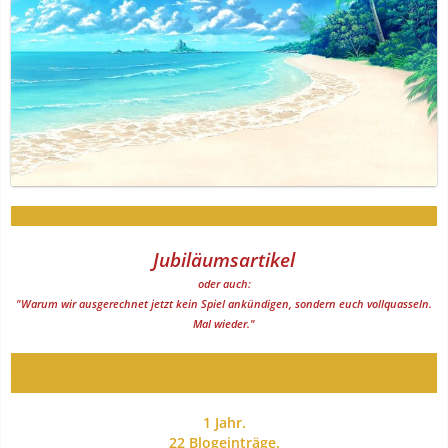
Schon ein ganzes Jahr? Schätze das Experiment hat funktioniert!
Jubiläumsartikel
oder auch:
"Warum wir ausgerechnet jetzt kein Spiel ankündigen, sondern euch vollquasseln.
Mal wieder."
Ich weiß dass ihr so treu seid, dass ihr das hier lest, und auch bis
zum Schluss dran bleibt :3
1 Jahr.
22 Blogeinträge.