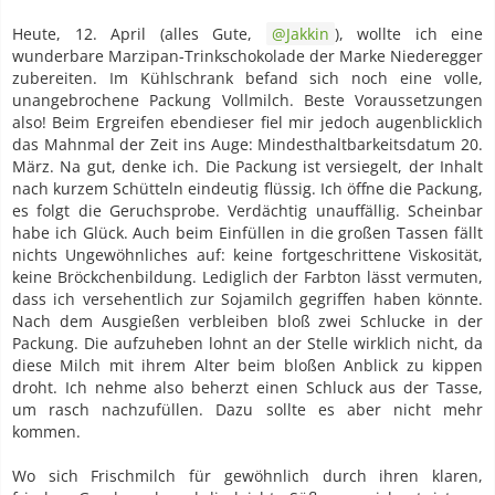
Heute, 12. April (alles Gute,
Jakkin
), wollte ich eine
wunderbare Marzipan-Trinkschokolade der Marke Niederegger
zubereiten. Im Kühlschrank befand sich noch eine volle,
unangebrochene Packung Vollmilch. Beste Voraussetzungen
also! Beim Ergreifen ebendieser fiel mir jedoch augenblicklich
das Mahnmal der Zeit ins Auge: Mindesthaltbarkeitsdatum 20.
März. Na gut, denke ich. Die Packung ist versiegelt, der Inhalt
nach kurzem Schütteln eindeutig flüssig. Ich öffne die Packung,
es folgt die Geruchsprobe. Verdächtig unauffällig. Scheinbar
habe ich Glück. Auch beim Einfüllen in die großen Tassen fällt
nichts Ungewöhnliches auf: keine fortgeschrittene Viskosität,
keine Bröckchenbildung. Lediglich der Farbton lässt vermuten,
dass ich versehentlich zur Sojamilch gegriffen haben könnte.
Nach dem Ausgießen verbleiben bloß zwei Schlucke in der
Packung. Die aufzuheben lohnt an der Stelle wirklich nicht, da
diese Milch mit ihrem Alter beim bloßen Anblick zu kippen
droht. Ich nehme also beherzt einen Schluck aus der Tasse,
um rasch nachzufüllen. Dazu sollte es aber nicht mehr
kommen.
Wo sich Frischmilch für gewöhnlich durch ihren klaren,