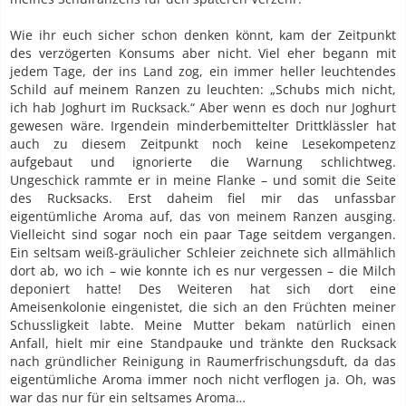
Wie ihr euch sicher schon denken könnt, kam der Zeitpunkt
des verzögerten Konsums aber nicht. Viel eher begann mit
jedem Tage, der ins Land zog, ein immer heller leuchtendes
Schild auf meinem Ranzen zu leuchten: „Schubs mich nicht,
ich hab Joghurt im Rucksack.“ Aber wenn es doch nur Joghurt
gewesen wäre. Irgendein minderbemittelter Drittklässler hat
auch zu diesem Zeitpunkt noch keine Lesekompetenz
aufgebaut und ignorierte die Warnung schlichtweg.
Ungeschick rammte er in meine Flanke – und somit die Seite
des Rucksacks. Erst daheim fiel mir das unfassbar
eigentümliche Aroma auf, das von meinem Ranzen ausging.
Vielleicht sind sogar noch ein paar Tage seitdem vergangen.
Ein seltsam weiß-gräulicher Schleier zeichnete sich allmählich
dort ab, wo ich – wie konnte ich es nur vergessen – die Milch
deponiert hatte! Des Weiteren hat sich dort eine
Ameisenkolonie eingenistet, die sich an den Früchten meiner
Schussligkeit labte. Meine Mutter bekam natürlich einen
Anfall, hielt mir eine Standpauke und tränkte den Rucksack
nach gründlicher Reinigung in Raumerfrischungsduft, da das
eigentümliche Aroma immer noch nicht verflogen ja. Oh, was
war das nur für ein seltsames Aroma…