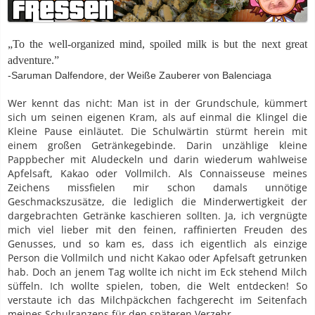
„To the well-organized mind, spoiled milk is but the next great
adventure.”
-Saruman Dalfendore, der Weiße Zauberer von Balenciaga
Wer kennt das nicht: Man ist in der Grundschule, kümmert
sich um seinen eigenen Kram, als auf einmal die Klingel die
Kleine Pause einläutet. Die Schulwärtin stürmt herein mit
einem großen Getränkegebinde. Darin unzählige kleine
Pappbecher mit Aludeckeln und darin wiederum wahlweise
Apfelsaft, Kakao oder Vollmilch. Als Connaisseuse meines
Zeichens missfielen mir schon damals unnötige
Geschmackszusätze, die lediglich die Minderwertigkeit der
dargebrachten Getränke kaschieren sollten. Ja, ich vergnügte
mich viel lieber mit den feinen, raffinierten Freuden des
Genusses, und so kam es, dass ich eigentlich als einzige
Person die Vollmilch und nicht Kakao oder Apfelsaft getrunken
hab. Doch an jenem Tag wollte ich nicht im Eck stehend Milch
süffeln. Ich wollte spielen, toben, die Welt entdecken! So
verstaute ich das Milchpäckchen fachgerecht im Seitenfach
meines Schulranzens für den späteren Verzehr.