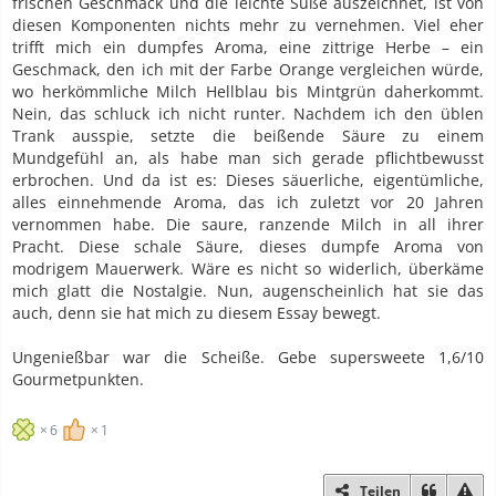
frischen Geschmack und die leichte Süße auszeichnet, ist von
diesen Komponenten nichts mehr zu vernehmen. Viel eher
trifft mich ein dumpfes Aroma, eine zittrige Herbe – ein
Geschmack, den ich mit der Farbe Orange vergleichen würde,
wo herkömmliche Milch Hellblau bis Mintgrün daherkommt.
Nein, das schluck ich nicht runter. Nachdem ich den üblen
Trank ausspie, setzte die beißende Säure zu einem
Mundgefühl an, als habe man sich gerade pflichtbewusst
erbrochen. Und da ist es: Dieses säuerliche, eigentümliche,
alles einnehmende Aroma, das ich zuletzt vor 20 Jahren
vernommen habe. Die saure, ranzende Milch in all ihrer
Pracht. Diese schale Säure, dieses dumpfe Aroma von
modrigem Mauerwerk. Wäre es nicht so widerlich, überkäme
mich glatt die Nostalgie. Nun, augenscheinlich hat sie das
auch, denn sie hat mich zu diesem Essay bewegt.
Ungenießbar war die Scheiße. Gebe supersweete 1,6/10
Gourmetpunkten.
6
1
Teilen