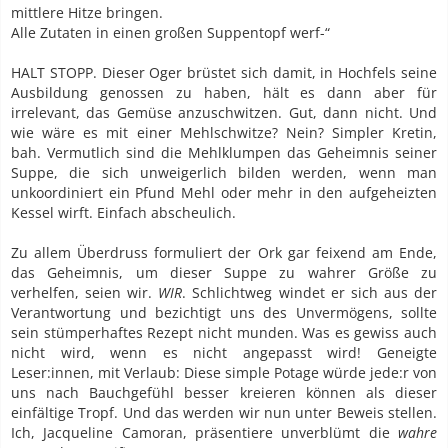
mittlere Hitze bringen.
Alle Zutaten in einen großen Suppentopf werf-“
HALT STOPP. Dieser Oger brüstet sich damit, in Hochfels seine
Ausbildung genossen zu haben, hält es dann aber für
irrelevant, das Gemüse anzuschwitzen. Gut, dann nicht. Und
wie wäre es mit einer Mehlschwitze? Nein? Simpler Kretin,
bah. Vermutlich sind die Mehlklumpen das Geheimnis seiner
Suppe, die sich unweigerlich bilden werden, wenn man
unkoordiniert ein Pfund Mehl oder mehr in den aufgeheizten
Kessel wirft. Einfach abscheulich.
Zu allem Überdruss formuliert der Ork gar feixend am Ende,
das Geheimnis, um dieser Suppe zu wahrer Größe zu
verhelfen, seien wir.
WIR
. Schlichtweg windet er sich aus der
Verantwortung und bezichtigt uns des Unvermögens, sollte
sein stümperhaftes Rezept nicht munden. Was es gewiss auch
nicht wird, wenn es nicht angepasst wird! Geneigte
Leser:innen, mit Verlaub: Diese simple Potage würde jede:r von
uns nach Bauchgefühl besser kreieren können als dieser
einfältige Tropf. Und das werden wir nun unter Beweis stellen.
Ich, Jacqueline Camoran, präsentiere unverblümt die
wahre