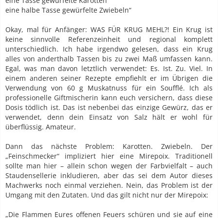
eine Tasse gewürfelte Karotten
eine halbe Tasse gewürfelte Zwiebeln“
Okay, mal für Anfänger: WAS FÜR KRUG MEHL?! Ein Krug ist
keine sinnvolle Referenzeinheit und regional komplett
unterschiedlich. Ich habe irgendwo gelesen, dass ein Krug
alles von anderthalb Tassen bis zu zwei Maß umfassen kann.
Egal, was man davon letztlich verwendet: Es. Ist. Zu. Viel. In
einem anderen seiner Rezepte empfiehlt er im Übrigen die
Verwendung von 60 g Muskatnuss für ein Soufflé. Ich als
professionelle Giftmischerin kann euch versichern, dass diese
Dosis tödlich ist. Das ist nebenbei das einzige Gewürz, das er
verwendet, denn dein Einsatz von Salz hält er wohl für
überflüssig. Amateur.
Dann das nächste Problem: Karotten. Zwiebeln. Der
„Feinschmecker“ impliziert hier eine Mirepoix. Traditionell
sollte man hier – allein schon wegen der Farbvielfalt – auch
Staudensellerie inkludieren, aber das sei dem Autor dieses
Machwerks noch einmal verziehen. Nein, das Problem ist der
Umgang mit den Zutaten. Und das gilt nicht nur der Mirepoix:
„Die Flammen Eures offenen Feuers schüren und sie auf eine