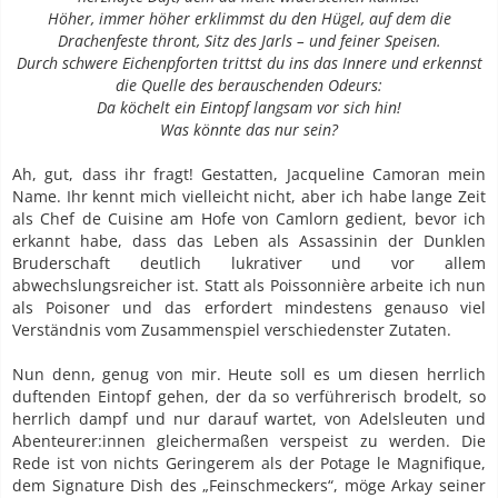
Höher, immer höher erklimmst du den Hügel, auf dem die
Drachenfeste thront, Sitz des Jarls – und feiner Speisen.
Durch schwere Eichenpforten trittst du ins das Innere und erkennst
die Quelle des berauschenden Odeurs:
Da köchelt ein Eintopf langsam vor sich hin!
Was könnte das nur sein?
Ah, gut, dass ihr fragt! Gestatten, Jacqueline Camoran mein
Name. Ihr kennt mich vielleicht nicht, aber ich habe lange Zeit
als Chef de Cuisine am Hofe von Camlorn gedient, bevor ich
erkannt habe, dass das Leben als Assassinin der Dunklen
Bruderschaft deutlich lukrativer und vor allem
abwechslungsreicher ist. Statt als Poissonnière arbeite ich nun
als Poisoner und das erfordert mindestens genauso viel
Verständnis vom Zusammenspiel verschiedenster Zutaten.
Nun denn, genug von mir. Heute soll es um diesen herrlich
duftenden Eintopf gehen, der da so verführerisch brodelt, so
herrlich dampf und nur darauf wartet, von Adelsleuten und
Abenteurer:innen gleichermaßen verspeist zu werden. Die
Rede ist von nichts Geringerem als der Potage le Magnifique,
dem Signature Dish des „Feinschmeckers“, möge Arkay seiner