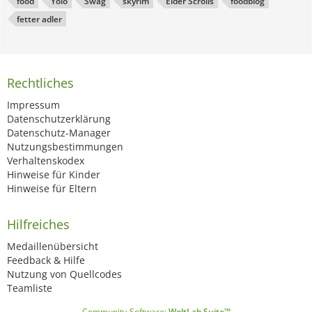
food
Yolo
Swag
skyrim
Elder Scrolls
foodblog
fetter adler
Rechtliches
Impressum
Datenschutzerklärung
Datenschutz-Manager
Nutzungsbestimmungen
Verhaltenskodex
Hinweise für Kinder
Hinweise für Eltern
Hilfreiches
Medaillenübersicht
Feedback & Hilfe
Nutzung von Quellcodes
Teamliste
Community-Software:
WoltLab Suite™