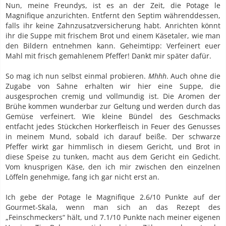
Nun, meine Freundys, ist es an der Zeit, die Potage le
Magnifique anzurichten. Entfernt den Septim währenddessen,
falls ihr keine Zahnzusatzversicherung habt. Anrichten könnt
ihr die Suppe mit frischem Brot und einem Käsetaler, wie man
den Bildern entnehmen kann. Geheimtipp: Verfeinert euer
Mahl mit frisch gemahlenem Pfeffer! Dankt mir später dafür.
So mag ich nun selbst einmal probieren.
Mhhh
. Auch ohne die
Zugabe von Sahne erhalten wir hier eine Suppe, die
ausgesprochen cremig und vollmundig ist. Die Aromen der
Brühe kommen wunderbar zur Geltung und werden durch das
Gemüse verfeinert. Wie kleine Bündel des Geschmacks
entfacht jedes Stückchen Horkerfleisch in Feuer des Genusses
in meinem Mund, sobald ich darauf beiße. Der schwarze
Pfeffer wirkt gar himmlisch in diesem Gericht, und Brot in
diese Speise zu tunken, macht aus dem Gericht ein Gedicht.
Vom knusprigen Käse, den ich mir zwischen den einzelnen
Löffeln genehmige, fang ich gar nicht erst an.
Ich gebe der Potage le Magnifique 2.6/10 Punkte auf der
Gourmet-Skala, wenn man sich an das Rezept des
„Feinschmeckers“ hält, und 7.1/10 Punkte nach meiner eigenen