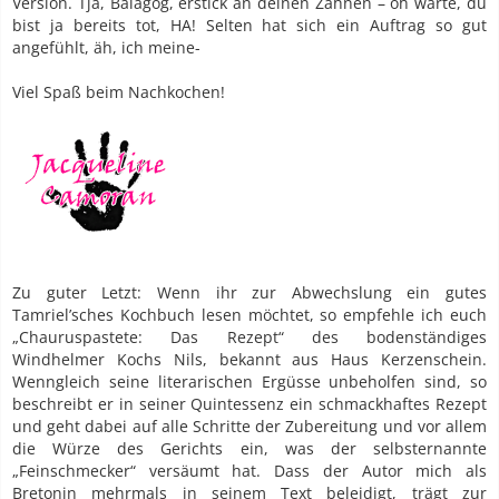
Version. Tja, Balagog, erstick an deinen Zähnen – oh warte, du
bist ja bereits tot, HA! Selten hat sich ein Auftrag so gut
angefühlt, äh, ich meine-
Viel Spaß beim Nachkochen!
Zu guter Letzt: Wenn ihr zur Abwechslung ein gutes
Tamriel’sches Kochbuch lesen möchtet, so empfehle ich euch
„Chauruspastete: Das Rezept“ des bodenständiges
Windhelmer Kochs Nils, bekannt aus Haus Kerzenschein.
Wenngleich seine literarischen Ergüsse unbeholfen sind, so
beschreibt er in seiner Quintessenz ein schmackhaftes Rezept
und geht dabei auf alle Schritte der Zubereitung und vor allem
die Würze des Gerichts ein, was der selbsternannte
„Feinschmecker“ versäumt hat. Dass der Autor mich als
Bretonin mehrmals in seinem Text beleidigt, trägt zur