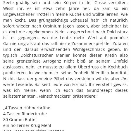
Seele gnädig sein und sein Körper in der Gosse verrotten.
Wisst ihr, es ist etwa zehn Jahre her, da kam so ein
ungewaschener Trottel in meine Küche und wollte lernen, wie
man kocht. Das grüngesichtige Scheusal hab‘ ich natürlich
sofort wieder nach Orsinium jagen lassen, aber scheinbar ist
es dort nie angekommen. Nein, ausgerechnet nach Dolchsturz
ist es gegangen, wo die Leute mehr Wert auf pompöse
Garnierung als auf das raffinierte Zusammenspiel der Zutaten
und den daraus erwachsenden Wohlgeschmack geben. In
typisch Dolchsturz’scher Manier konnte dieser Kretin also
seine grenzenlose Arroganz nicht bloß an seinem Umfeld
auslassen, nein, er musste zu allem Überdruss ein Kochbuch
publizieren, in welchem er seine Rohheit öffentlich kundtut.
Nicht, dass der gemeine Pöbel das verstehen würde, aber
ihr
,
werte Lesende,
ihr
seid Leute von Format. Ihr versteht gewiss,
was ich meine, wenn ich euch das Grundrezept dieses
selbsternannten „Feinschmeckers“ präsentiere:
„4 Tassen Hühnerbrühe
4 Tassen Rinderbrühe
80 Gramm Butter
ein hölzerner Krug Mehl