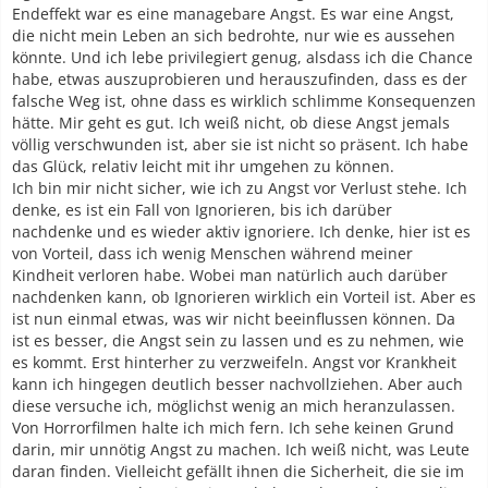
Endeffekt war es eine managebare Angst. Es war eine Angst,
die nicht mein Leben an sich bedrohte, nur wie es aussehen
könnte. Und ich lebe privilegiert genug, alsdass ich die Chance
habe, etwas auszuprobieren und herauszufinden, dass es der
falsche Weg ist, ohne dass es wirklich schlimme Konsequenzen
hätte. Mir geht es gut. Ich weiß nicht, ob diese Angst jemals
völlig verschwunden ist, aber sie ist nicht so präsent. Ich habe
das Glück, relativ leicht mit ihr umgehen zu können.
Ich bin mir nicht sicher, wie ich zu Angst vor Verlust stehe. Ich
denke, es ist ein Fall von Ignorieren, bis ich darüber
nachdenke und es wieder aktiv ignoriere. Ich denke, hier ist es
von Vorteil, dass ich wenig Menschen während meiner
Kindheit verloren habe. Wobei man natürlich auch darüber
nachdenken kann, ob Ignorieren wirklich ein Vorteil ist. Aber es
ist nun einmal etwas, was wir nicht beeinflussen können. Da
ist es besser, die Angst sein zu lassen und es zu nehmen, wie
es kommt. Erst hinterher zu verzweifeln. Angst vor Krankheit
kann ich hingegen deutlich besser nachvollziehen. Aber auch
diese versuche ich, möglichst wenig an mich heranzulassen.
Von Horrorfilmen halte ich mich fern. Ich sehe keinen Grund
darin, mir unnötig Angst zu machen. Ich weiß nicht, was Leute
daran finden. Vielleicht gefällt ihnen die Sicherheit, die sie im