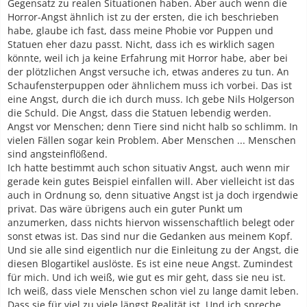
Gegensatz zu realen Situationen haben. Aber auch wenn die
Horror-Angst ähnlich ist zu der ersten, die ich beschrieben
habe, glaube ich fast, dass meine Phobie vor Puppen und
Statuen eher dazu passt. Nicht, dass ich es wirklich sagen
könnte, weil ich ja keine Erfahrung mit Horror habe, aber bei
der plötzlichen Angst versuche ich, etwas anderes zu tun. An
Schaufensterpuppen oder ähnlichem muss ich vorbei. Das ist
eine Angst, durch die ich durch muss. Ich gebe Nils Holgerson
die Schuld. Die Angst, dass die Statuen lebendig werden.
Angst vor Menschen; denn Tiere sind nicht halb so schlimm. In
vielen Fällen sogar kein Problem. Aber Menschen ... Menschen
sind angsteinflößend.
Ich hatte bestimmt auch schon situativ Angst, auch wenn mir
gerade kein gutes Beispiel einfallen will. Aber vielleicht ist das
auch in Ordnung so, denn situative Angst ist ja doch irgendwie
privat. Das wäre übrigens auch ein guter Punkt um
anzumerken, dass nichts hiervon wissenschaftlich belegt oder
sonst etwas ist. Das sind nur die Gedanken aus meinem Kopf.
Und sie alle sind eigentlich nur die Einleitung zu der Angst, die
diesen Blogartikel auslöste. Es ist eine neue Angst. Zumindest
für mich. Und ich weiß, wie gut es mir geht, dass sie neu ist.
Ich weiß, dass viele Menschen schon viel zu lange damit leben.
Dass sie für viel zu viele längst Realität ist. Und ich spreche