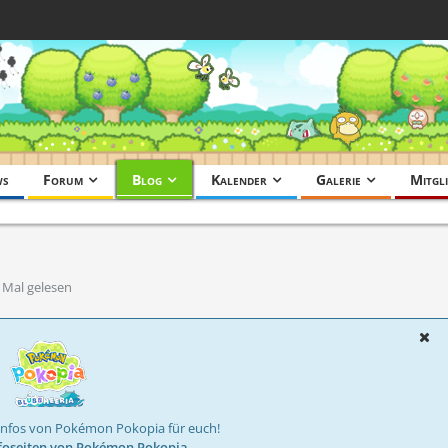
ws
Forum
Blog
Kalender
Galerie
Mitgli
 Mal gelesen
Infos von Pokémon Pokopia für euch!
foseiten von Pokémon Pokopia