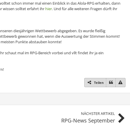
r wolltet schon immer mal einen Einblick in das Alola-RPG erhalten, dann
wissen solltet erfahrt ihr
hier
. Und für alle weiteren Fragen dürft ihr
 unseren diesjährigen Wettbewerb abgegeben. Es wurde fleißig
Wettbewerb gewonnen hat, wenn die Auswertung der Stimmen kommt!
e meisten Punkte abstauben konnte!
r schaut mal im RPG-Bereich vorbei und vllt findet ihr ja ein
rn!
Teilen
NÄCHSTER ARTIKEL
RPG-News September