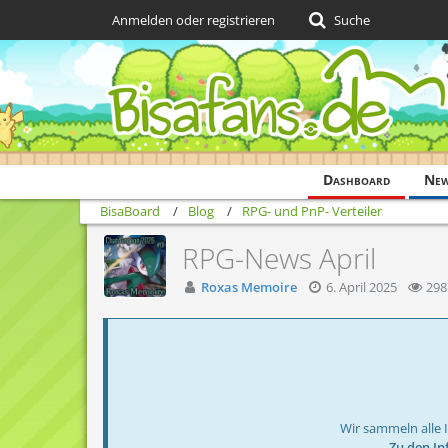
Anmelden oder registrieren
Suche
Dashboard
Ne
BisaBoard
Blog
RPG- und PnP- Verteiler
RPG-News April
Roxas Memoire
6. April 2025
298
Wir sammeln alle 
→ Zu den In