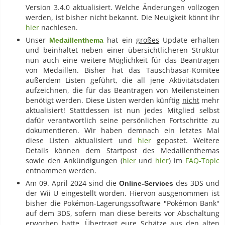
Version 3.4.0 aktualisiert. Welche Änderungen vollzogen
werden, ist bisher nicht bekannt. Die Neuigkeit könnt ihr
hier
nachlesen.
Unser
hat ein
großes
Update erhalten
Medaillenthema
und beinhaltet neben einer übersichtlicheren Struktur
nun auch eine weitere Möglichkeit für das Beantragen
von Medaillen. Bisher hat das Tauschbasar-Komitee
außerdem Listen geführt, die all jene Aktivitätsdaten
aufzeichnen, die für das Beantragen von Meilensteinen
benötigt werden. Diese Listen werden künftig
nicht
mehr
aktualisiert! Stattdessen ist nun jedes Mitglied selbst
dafür verantwortlich seine persönlichen Fortschritte zu
dokumentieren. Wir haben demnach ein letztes Mal
diese Listen aktualisiert und
hier
gepostet. Weitere
Details können dem Startpost des Medaillenthemas
sowie den Ankündigungen (
hier
und
hier
) im
FAQ-Topic
entnommen werden.
Am 09. April 2024 sind die
des 3DS und
Online-Services
der Wii U eingestellt worden. Hiervon ausgenommen ist
bisher die Pokémon-Lagerungssoftware "Pokémon Bank"
auf dem 3DS, sofern man diese bereits vor Abschaltung
erworben hatte. Übertragt eure Schätze aus den alten