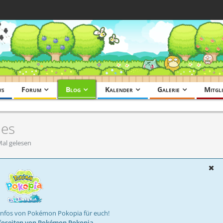
ws
Forum
Blog
Kalender
Galerie
Mitgli
nes
al gelesen
Infos von Pokémon Pokopia für euch!
foseiten von Pokémon Pokopia