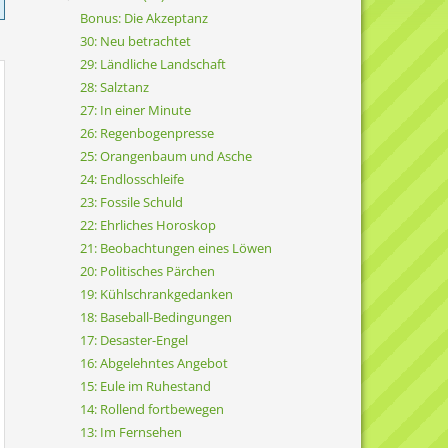
Bonus: Die Akzeptanz
30: Neu betrachtet
29: Ländliche Landschaft
28: Salztanz
27: In einer Minute
26: Regenbogenpresse
25: Orangenbaum und Asche
24: Endlosschleife
23: Fossile Schuld
22: Ehrliches Horoskop
21: Beobachtungen eines Löwen
20: Politisches Pärchen
19: Kühlschrankgedanken
18: Baseball-Bedingungen
17: Desaster-Engel
16: Abgelehntes Angebot
15: Eule im Ruhestand
14: Rollend fortbewegen
13: Im Fernsehen