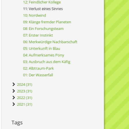
12: Feindlicher Kollege
11: Verlust eines Sinnes
10: Nordwind
09: Klänge fremder Planeten
08: Ein Forschungsteam
07: Erster Instinkt
06: Merkwürdige Nachbarschaft
05: Unterkunft in Blau
04: Aufmerksames Pony
03: Ausbruch aus dem Käfig
02: Albtraum-Park
01: Der Wasserfall
2024 (31)
2023 (31)
2022 (31)
2021 (31)
Tags