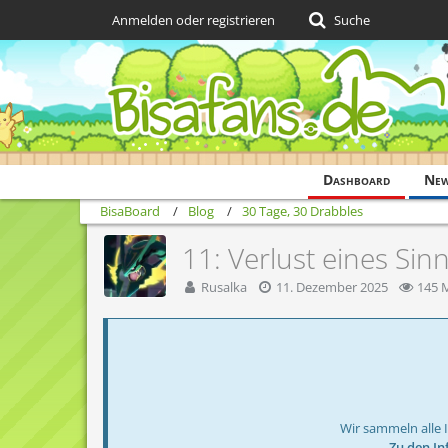
Anmelden oder registrieren
Suche
Dashboard
Ne
BisaBoard
Blog
30 Tage, 30 Drabbles
11: Verlust eines Sin
Rusalka
11. Dezember 2025
145 M
Wir sammeln alle 
→ Zu den In