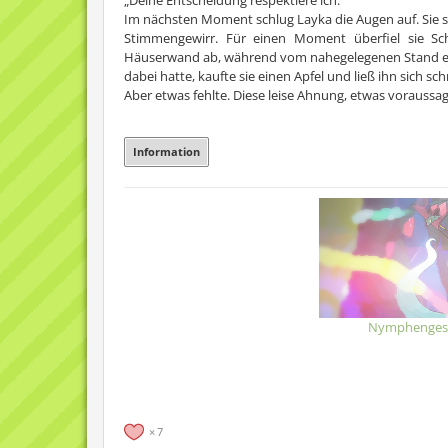
„Deine Entscheidung respektiere ich.“
Im nächsten Moment schlug Layka die Augen auf. Sie s
Stimmengewirr. Für einen Moment überfiel sie Sch
Häuserwand ab, während vom nahegelegenen Stand ein 
dabei hatte, kaufte sie einen Apfel und ließ ihn sich s
Aber etwas fehlte. Diese leise Ahnung, etwas vorauss
Information
Nymphenges
7