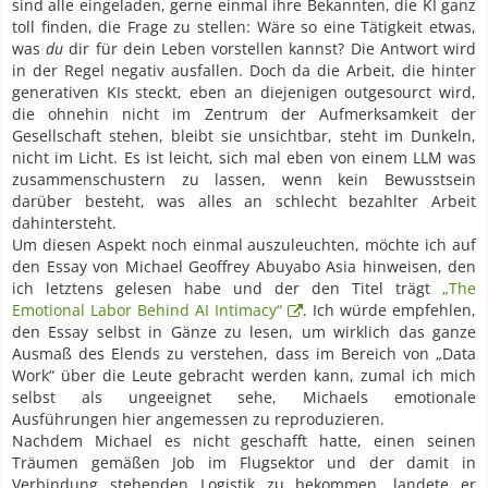
sind alle eingeladen, gerne einmal ihre Bekannten, die KI ganz
toll finden, die Frage zu stellen: Wäre so eine Tätigkeit etwas,
was
du
dir für dein Leben vorstellen kannst? Die Antwort wird
in der Regel negativ ausfallen. Doch da die Arbeit, die hinter
generativen KIs steckt, eben an diejenigen outgesourct wird,
die ohnehin nicht im Zentrum der Aufmerksamkeit der
Gesellschaft stehen, bleibt sie unsichtbar, steht im Dunkeln,
nicht im Licht. Es ist leicht, sich mal eben von einem LLM was
zusammenschustern zu lassen, wenn kein Bewusstsein
darüber besteht, was alles an schlecht bezahlter Arbeit
dahintersteht.
Um diesen Aspekt noch einmal auszuleuchten, möchte ich auf
den Essay von Michael Geoffrey Abuyabo Asia hinweisen, den
ich letztens gelesen habe und der den Titel trägt
„The
Emotional Labor Behind AI Intimacy“
. Ich würde empfehlen,
den Essay selbst in Gänze zu lesen, um wirklich das ganze
Ausmaß des Elends zu verstehen, dass im Bereich von „Data
Work“ über die Leute gebracht werden kann, zumal ich mich
selbst als ungeeignet sehe, Michaels emotionale
Ausführungen hier angemessen zu reproduzieren.
Nachdem Michael es nicht geschafft hatte, einen seinen
Träumen gemäßen Job im Flugsektor und der damit in
Verbindung stehenden Logistik zu bekommen, landete er