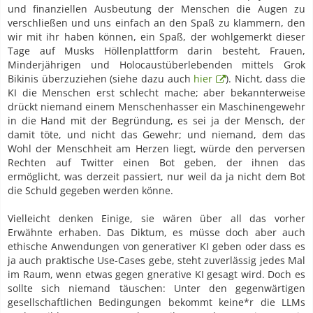
und finanziellen Ausbeutung der Menschen die Augen zu
verschließen und uns einfach an den Spaß zu klammern, den
wir mit ihr haben können, ein Spaß, der wohlgemerkt dieser
Tage auf Musks Höllenplattform darin besteht, Frauen,
Minderjährigen und Holocaustüberlebenden mittels Grok
Bikinis überzuziehen (siehe dazu auch
hier
). Nicht, dass die
KI die Menschen erst schlecht mache; aber bekannterweise
drückt niemand einem Menschenhasser ein Maschinengewehr
in die Hand mit der Begründung, es sei ja der Mensch, der
damit töte, und nicht das Gewehr; und niemand, dem das
Wohl der Menschheit am Herzen liegt, würde den perversen
Rechten auf Twitter einen Bot geben, der ihnen das
ermöglicht, was derzeit passiert, nur weil da ja nicht dem Bot
die Schuld gegeben werden könne.
Vielleicht denken Einige, sie wären über all das vorher
Erwähnte erhaben. Das Diktum, es müsse doch aber auch
ethische Anwendungen von generativer KI geben oder dass es
ja auch praktische Use-Cases gebe, steht zuverlässig jedes Mal
im Raum, wenn etwas gegen gnerative KI gesagt wird. Doch es
sollte sich niemand täuschen: Unter den gegenwärtigen
gesellschaftlichen Bedingungen bekommt keine*r die LLMs