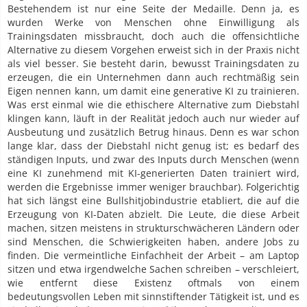
Bestehendem ist nur eine Seite der Medaille. Denn ja, es
wurden Werke von Menschen ohne Einwilligung als
Trainingsdaten missbraucht, doch auch die offensichtliche
Alternative zu diesem Vorgehen erweist sich in der Praxis nicht
als viel besser. Sie besteht darin, bewusst Trainingsdaten zu
erzeugen, die ein Unternehmen dann auch rechtmäßig sein
Eigen nennen kann, um damit eine generative KI zu trainieren.
Was erst einmal wie die ethischere Alternative zum Diebstahl
klingen kann, läuft in der Realität jedoch auch nur wieder auf
Ausbeutung und zusätzlich Betrug hinaus. Denn es war schon
lange klar, dass der Diebstahl nicht genug ist; es bedarf des
ständigen Inputs, und zwar des Inputs durch Menschen (wenn
eine KI zunehmend mit KI-generierten Daten trainiert wird,
werden die Ergebnisse immer weniger brauchbar). Folgerichtig
hat sich längst eine Bullshitjobindustrie etabliert, die auf die
Erzeugung von KI-Daten abzielt. Die Leute, die diese Arbeit
machen, sitzen meistens in strukturschwächeren Ländern oder
sind Menschen, die Schwierigkeiten haben, andere Jobs zu
finden. Die vermeintliche Einfachheit der Arbeit – am Laptop
sitzen und etwa irgendwelche Sachen schreiben – verschleiert,
wie entfernt diese Existenz oftmals von einem
bedeutungsvollen Leben mit sinnstiftender Tätigkeit ist, und es