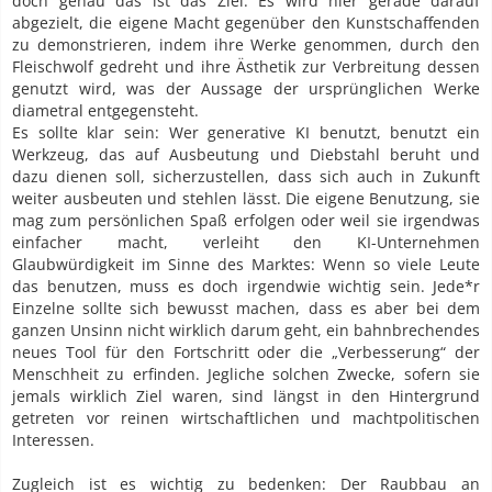
doch genau das ist das Ziel. Es wird hier gerade darauf
abgezielt, die eigene Macht gegenüber den Kunstschaffenden
zu demonstrieren, indem ihre Werke genommen, durch den
Fleischwolf gedreht und ihre Ästhetik zur Verbreitung dessen
genutzt wird, was der Aussage der ursprünglichen Werke
diametral entgegensteht.
Es sollte klar sein: Wer generative KI benutzt, benutzt ein
Werkzeug, das auf Ausbeutung und Diebstahl beruht und
dazu dienen soll, sicherzustellen, dass sich auch in Zukunft
weiter ausbeuten und stehlen lässt. Die eigene Benutzung, sie
mag zum persönlichen Spaß erfolgen oder weil sie irgendwas
einfacher macht, verleiht den KI-Unternehmen
Glaubwürdigkeit im Sinne des Marktes: Wenn so viele Leute
das benutzen, muss es doch irgendwie wichtig sein. Jede*r
Einzelne sollte sich bewusst machen, dass es aber bei dem
ganzen Unsinn nicht wirklich darum geht, ein bahnbrechendes
neues Tool für den Fortschritt oder die „Verbesserung“ der
Menschheit zu erfinden. Jegliche solchen Zwecke, sofern sie
jemals wirklich Ziel waren, sind längst in den Hintergrund
getreten vor reinen wirtschaftlichen und machtpolitischen
Interessen.
Zugleich ist es wichtig zu bedenken: Der Raubbau an