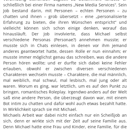
schließlich bei einer Firma namens „New Media Services“. Sein
Job bestand darin, mit Personen – echten Personen – zu
chatten und ihnen – grob übersetzt – eine „personalisierte
Erfahrung zu bieten, die ihren Wünschen entspricht“ und
vielleicht können sich schon einige denken, worauf das
hinausläuft. Der Job involvierte, dass Michael selbst
verschiedene Personas (Personae?) annehmen musste; er
musste sich in Chats einlesen, in denen vor ihm jemand
anderes geantwortet hatte, dessen Rolle er nun einnahm; er
musste immer möglichst genau das schreiben, was die andere
Person hören wollte; und er durfte sich dabei keine Fehler
erlauben, obwohl er zwischen diversen verschiedenen
Charakteren wechseln musste – Charaktere, die mal männlich,
mal weiblich, mal schwul, mal lesbisch, mal jung oder alt
waren. Worum es ging, war letztlich, um es auf den Punkt zu
bringen, romantisches Roleplay. Irgendwo anders auf der Welt
saß eine andere Person, die überzeugt davon war, mit einem
Bot intim zu chatten und dafür wohl auch etwas bezahlt hatte.
In Wirklichkeit sprach sie mit Michael.
Michaels Arbeit war dabei nicht einfach nur ein Scheißjob an
sich, denn er wirkte sich mit der Zeit auf seine Familie aus.
Denn Michael hatte eine Frau und Kinder, eine Familie, für die