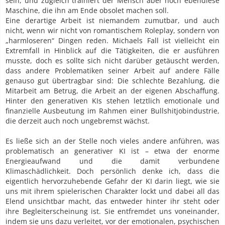
sein, und zugleich trainiert der Mensch aber noch ebendiese
Maschine, die ihn am Ende obsolet machen soll.
Eine derartige Arbeit ist niemandem zumutbar, und auch
nicht, wenn wir nicht von romantischem Roleplay, sondern von
„harmloseren“ Dingen reden. Michaels Fall ist vielleicht ein
Extremfall in Hinblick auf die Tätigkeiten, die er ausführen
musste, doch es sollte sich nicht darüber getäuscht werden,
dass andere Problematiken seiner Arbeit auf andere Fälle
genauso gut übertragbar sind: Die schlechte Bezahlung, die
Mitarbeit am Betrug, die Arbeit an der eigenen Abschaffung.
Hinter den generativen KIs stehen letztlich emotionale und
finanzielle Ausbeutung im Rahmen einer Bullshitjobindustrie,
die derzeit auch noch ungebremst wächst.
Es ließe sich an der Stelle noch vieles andere anführen, was
problematisch an generativer KI ist – etwa der enorme
Energieaufwand und die damit verbundene
Klimaschädlichkeit. Doch persönlich denke ich, dass die
eigentlich hervorzuhebende Gefahr der KI darin liegt, wie sie
uns mit ihrem spielerischen Charakter lockt und dabei all das
Elend unsichtbar macht, das entweder hinter ihr steht oder
ihre Begleiterscheinung ist. Sie entfremdet uns voneinander,
indem sie uns dazu verleitet, vor der emotionalen, psychischen