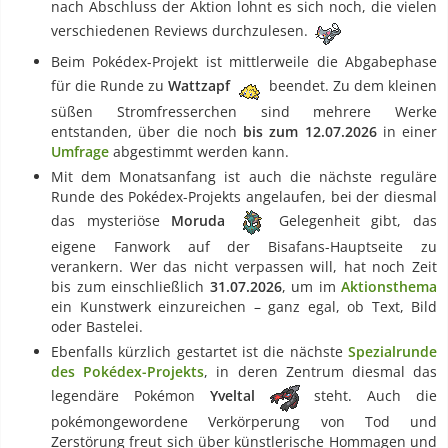
nach Abschluss der Aktion lohnt es sich noch, die vielen
verschiedenen Reviews durchzulesen.
Beim Pokédex-Projekt ist mittlerweile die Abgabephase
für die Runde zu
Wattzapf
beendet. Zu dem kleinen
süßen Stromfresserchen sind mehrere Werke
entstanden, über die noch
bis zum 12.07.2026
in einer
Umfrage
abgestimmt werden kann.
Mit dem Monatsanfang ist auch die nächste reguläre
Runde des Pokédex-Projekts angelaufen, bei der diesmal
das mysteriöse
Moruda
Gelegenheit gibt, das
eigene Fanwork auf der Bisafans-Hauptseite zu
verankern. Wer das nicht verpassen will, hat noch Zeit
bis zum einschließlich
31.07.2026
, um im
Aktionsthema
ein Kunstwerk einzureichen – ganz egal, ob Text, Bild
oder Bastelei.
Ebenfalls kürzlich gestartet ist die nächste
Spezialrunde
des Pokédex-Projekts
, in deren Zentrum diesmal das
legendäre Pokémon
Yveltal
steht. Auch die
pokémongewordene Verkörperung von Tod und
Zerstörung freut sich über künstlerische Hommagen und