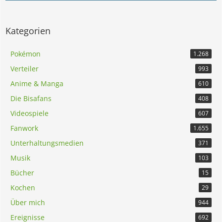
Kategorien
Pokémon
1.268
Verteiler
993
Anime & Manga
610
Die Bisafans
408
Videospiele
607
Fanwork
1.655
Unterhaltungsmedien
371
Musik
103
Bücher
15
Kochen
29
Über mich
944
Ereignisse
692