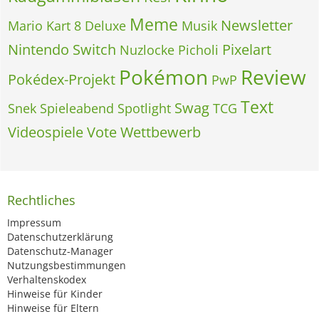
Meme
Newsletter
Mario Kart 8 Deluxe
Musik
Nintendo Switch
Pixelart
Nuzlocke
Picholi
Pokémon
Review
Pokédex-Projekt
PwP
Text
Swag
Snek
Spieleabend
Spotlight
TCG
Videospiele
Vote
Wettbewerb
Rechtliches
Impressum
Datenschutzerklärung
Datenschutz-Manager
Nutzungsbestimmungen
Verhaltenskodex
Hinweise für Kinder
Hinweise für Eltern