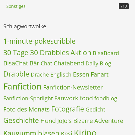
Sonstiges
713
Schlagwortwolke
1-minute-pokescribble
30 Tage 30 Drabbles
Aktion
BisaBoard
BisaChat
Bär
Chatabend
Chat
Daily Blog
Drabble
Essen
Fanart
Drache
Englisch
Fanfiction
Fanfiction-Newsletter
Fanwork
food
Fanfiction-Spotlight
foodblog
Fotografie
Foto des Monats
Gedicht
Geschichte
Hund
JoJo's Bizarre Adventure
Kirino
Kaugummiblasen
Kesi