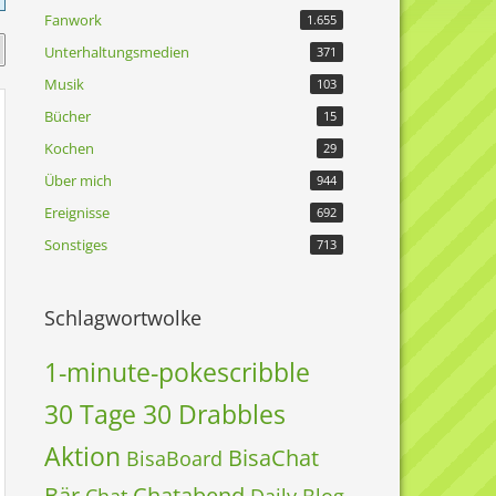
Fanwork
1.655
Unterhaltungsmedien
371
Musik
103
Bücher
15
Kochen
29
Über mich
944
Ereignisse
692
Sonstiges
713
Schlagwortwolke
1-minute-pokescribble
30 Tage 30 Drabbles
Aktion
BisaChat
BisaBoard
Bär
Chatabend