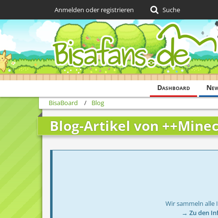
Anmelden oder registrieren
Suche
Dashboard
Ne
BisaBoard
Blog
Blog-Artikel von ++Mine
Wir sammeln alle 
→ Zu den In