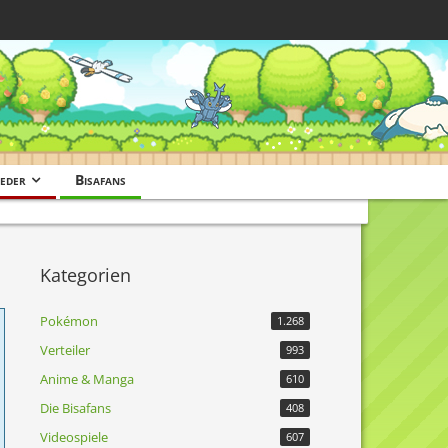
eder
Bisafans
Kategorien
Pokémon
1.268
Verteiler
993
Anime & Manga
610
Die Bisafans
408
Videospiele
607