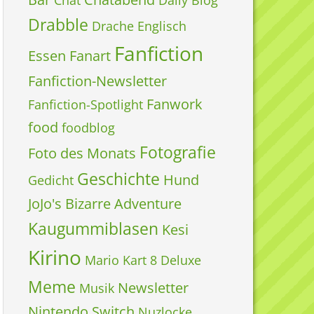
Chat
Daily Blog
Drabble
Drache
Englisch
Fanfiction
Essen
Fanart
Fanfiction-Newsletter
Fanwork
Fanfiction-Spotlight
food
foodblog
Fotografie
Foto des Monats
Geschichte
Hund
Gedicht
JoJo's Bizarre Adventure
Kaugummiblasen
Kesi
Kirino
Mario Kart 8 Deluxe
Meme
Newsletter
Musik
Nintendo Switch
Nuzlocke