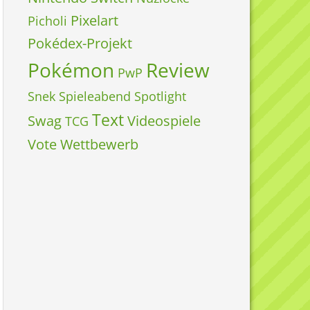
Pixelart
Picholi
Pokédex-Projekt
Pokémon
Review
PwP
Snek
Spieleabend
Spotlight
Text
Swag
Videospiele
TCG
Vote
Wettbewerb