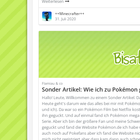
Weiterlesen
++Minecrafter++
31. Juli 2020
Flamiau & co
Sonder Artikel: Wie ich zu Pokémo
Hallo! Leute, Willkommen zu einem Sonder Artikel. Das 
Heute geht's darum wie das alles bei mir mit Pokémo
und ich). Da war so ein Pokémon Film bei Netflix kos
ihn geguckt. Und auf einmal fand ich Pokémon mega 
Serie. Aber ich bin der größere Fan und meine Schwes
geguckt und fand die Website Pokémon.de ich habe ver
auch noch auf Pokefans aber ich fand die Website ni
mich nicht registriert aber dass kam dann auch schnel