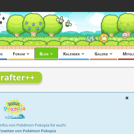
ws
Forum
Blog
Kalender
Galerie
Mitgli
crafter++
Infos von Pokémon Pokopia für euch!
foseiten von Pokémon Pokopia