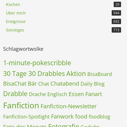
Kochen
29
Über mich
944
Ereignisse
692
Sonstiges
713
Schlagwortwolke
1-minute-pokescribble
30 Tage 30 Drabbles
Aktion
BisaBoard
BisaChat
Bär
Chatabend
Chat
Daily Blog
Drabble
Essen
Fanart
Drache
Englisch
Fanfiction
Fanfiction-Newsletter
Fanwork
food
Fanfiction-Spotlight
foodblog
Fotografie
Foto des Monats
Gedicht