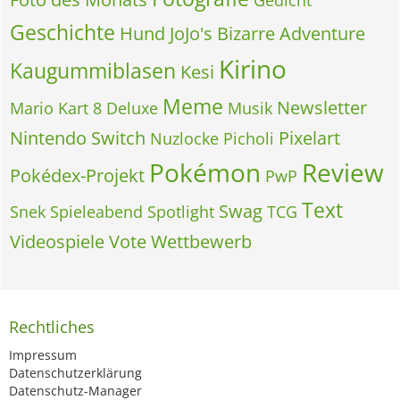
Geschichte
Hund
JoJo's Bizarre Adventure
Kirino
Kaugummiblasen
Kesi
Meme
Newsletter
Mario Kart 8 Deluxe
Musik
Nintendo Switch
Pixelart
Nuzlocke
Picholi
Pokémon
Review
Pokédex-Projekt
PwP
Text
Swag
Snek
Spieleabend
Spotlight
TCG
Videospiele
Vote
Wettbewerb
Rechtliches
Impressum
Datenschutzerklärung
Datenschutz-Manager