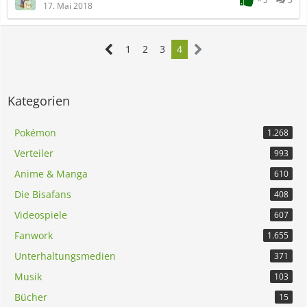
17. Mai 2018
1
2
3
4
Kategorien
Pokémon
1.268
Verteiler
993
Anime & Manga
610
Die Bisafans
408
Videospiele
607
Fanwork
1.655
Unterhaltungsmedien
371
Musik
103
Bücher
15