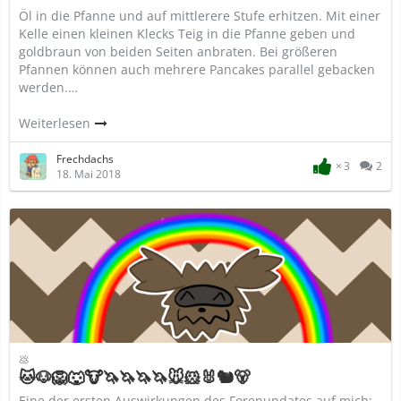
Öl in die Pfanne und auf mittlerere Stufe erhitzen. Mit einer
Kelle einen kleinen Klecks Teig in die Pfanne geben und
goldbraun von beiden Seiten anbraten. Bei größeren
Pfannen können auch mehrere Pancakes parallel gebacken
werden.…
Weiterlesen
Frechdachs
3
2
18. Mai 2018
💩
🐱🐶🦁🐺🐮🦄🦄🦄🦄🐭🐹🐰🐿️🐻
Eine der ersten Auswirkungen des Forenupdates auf mich: