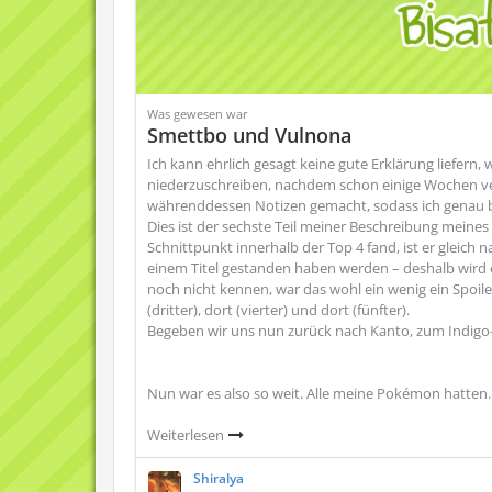
Was gewesen war
Smettbo und Vulnona
Ich kann ehrlich gesagt keine gute Erklärung liefern
niederzuschreiben, nachdem schon einige Wochen verga
währenddessen Notizen gemacht, sodass ich genau b
Dies ist der sechste Teil meiner Beschreibung meines
Schnittpunkt innerhalb der Top 4 fand, ist er gleic
einem Titel gestanden haben werden – deshalb wird es
noch nicht kennen, war das wohl ein wenig ein Spoiler,
(dritter), dort (vierter) und dort (fünfter).
Begeben wir uns nun zurück nach Kanto, zum Indigo-P
Nun war es also so weit. Alle meine Pokémon hatten
Weiterlesen
Shiralya