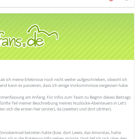
ab ich meine Erlebnisse noch nicht weiter aufgeschrieben, obwohl ich
chend kann es passieren, dass ich einige Vorkommnisse vergessen habe
mmenfassung am Anfang. Für Infos zum Team zu Beginn dieses Beitrags
er fünfte Teil meiner Beschreibung meines Nuzlocke-Abenteuers in Let’s
 sich die ersten hier (erster), da (zweiter) und dort (dritter).
e Zinnoberinsel betreten hatte (bzw. dort Lewis, das Amonitas, hatte
dass ich in die Pokémon-Villa gehen müsste. Dort lief ich Jack über den