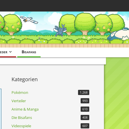
eder
Bisafans
Kategorien
Pokémon
1.268
Verteiler
993
Anime & Manga
610
Die Bisafans
408
Videospiele
607