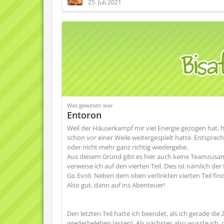
25. Juli 2021
Was gewesen war
Entoron
Weil der Häuserkampf mir viel Energie gezogen hat, h
schon vor einer Weile weitergespielt hatte. Entspre
oder nicht mehr ganz richtig wiedergebe.
Aus diesem Grund gibt es hier auch keine Teamzusa
verweise ich auf den vierten Teil. Dies ist nämlich d
Go Evoli. Neben dem oben verlinkten vierten Teil finden
Also gut, dann auf ins Abenteuer!
Den letzten Teil hatte ich beendet, als ich gerade di
wiederbeleben lassen). Als nächstes also wusste ich, 