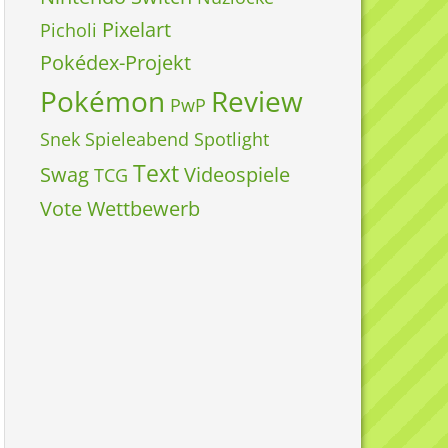
Pixelart
Picholi
Pokédex-Projekt
Pokémon
Review
PwP
Snek
Spieleabend
Spotlight
Text
Swag
Videospiele
TCG
Vote
Wettbewerb