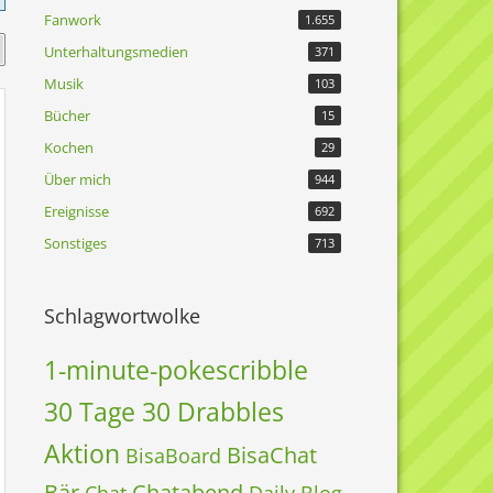
Fanwork
1.655
Unterhaltungsmedien
371
Musik
103
Bücher
15
Kochen
29
Über mich
944
Ereignisse
692
Sonstiges
713
Schlagwortwolke
1-minute-pokescribble
30 Tage 30 Drabbles
Aktion
BisaChat
BisaBoard
Bär
Chatabend