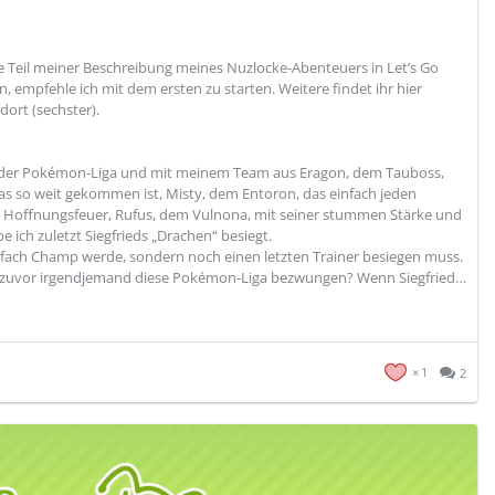
tzte Teil meiner Beschreibung meines Nuzlocke-Abenteuers in Let’s Go
n, empfehle ich mit dem ersten zu starten. Weitere findet ihr hier
 dort (sechster).
in der Pokémon-Liga und mit meinem Team aus Eragon, dem Tauboss,
s so weit gekommen ist, Misty, dem Entoron, das einfach jeden
m Hoffnungsfeuer, Rufus, dem Vulnona, mit seiner stummen Stärke und
ich zuletzt Siegfrieds „Drachen“ besiegt.
 einfach Champ werde, sondern noch einen letzten Trainer besiegen muss.
nie zuvor irgendjemand diese Pokémon-Liga bezwungen? Wenn Siegfried…
1
2