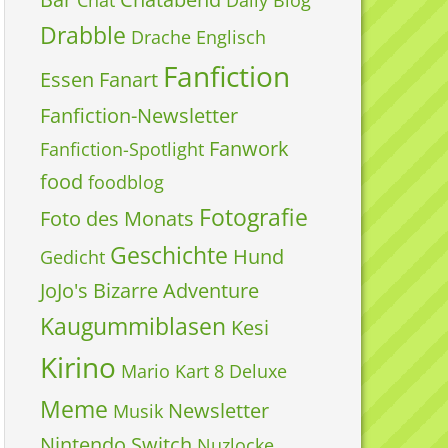
Chat
Daily Blog
Drabble
Drache
Englisch
Fanfiction
Essen
Fanart
Fanfiction-Newsletter
Fanwork
Fanfiction-Spotlight
food
foodblog
Fotografie
Foto des Monats
Geschichte
Hund
Gedicht
JoJo's Bizarre Adventure
Kaugummiblasen
Kesi
Kirino
Mario Kart 8 Deluxe
Meme
Newsletter
Musik
Nintendo Switch
Nuzlocke