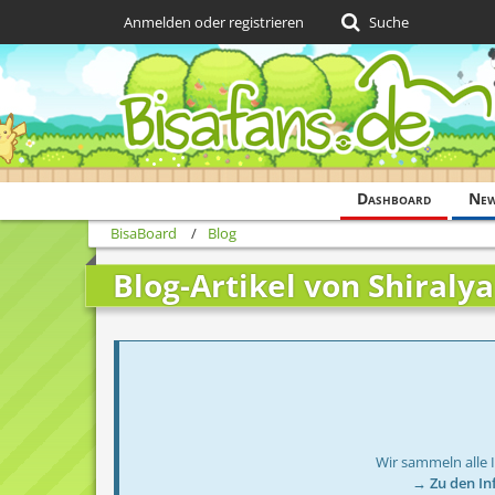
Anmelden oder registrieren
Suche
Dashboard
Ne
BisaBoard
Blog
Blog-Artikel von Shiralya
Wir sammeln alle 
→ Zu den In