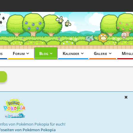
ws
Forum
Blog
Kalender
Galerie
Mitgli
Infos von Pokémon Pokopia für euch!
foseiten von Pokémon Pokopia