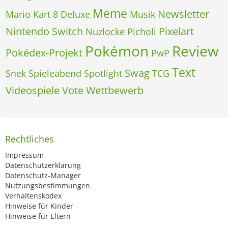
Meme
Newsletter
Mario Kart 8 Deluxe
Musik
Nintendo Switch
Pixelart
Nuzlocke
Picholi
Pokémon
Review
Pokédex-Projekt
PwP
Text
Swag
Snek
Spieleabend
Spotlight
TCG
Videospiele
Vote
Wettbewerb
Rechtliches
Impressum
Datenschutzerklärung
Datenschutz-Manager
Nutzungsbestimmungen
Verhaltenskodex
Hinweise für Kinder
Hinweise für Eltern