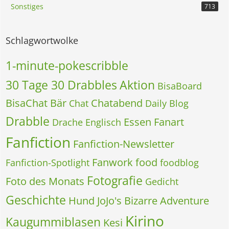
Sonstiges
713
Schlagwortwolke
1-minute-pokescribble
30 Tage 30 Drabbles
Aktion
BisaBoard
BisaChat
Bär
Chatabend
Chat
Daily Blog
Drabble
Essen
Fanart
Drache
Englisch
Fanfiction
Fanfiction-Newsletter
Fanwork
food
Fanfiction-Spotlight
foodblog
Fotografie
Foto des Monats
Gedicht
Geschichte
Hund
JoJo's Bizarre Adventure
Kirino
Kaugummiblasen
Kesi