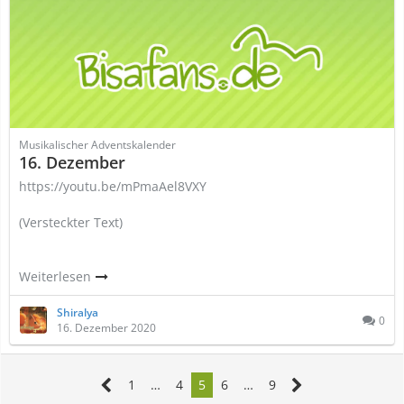
Musikalischer Adventskalender
16. Dezember
https://youtu.be/mPmaAel8VXY
(Versteckter Text)
Weiterlesen
Shiralya
0
16. Dezember 2020
1
…
4
5
6
…
9