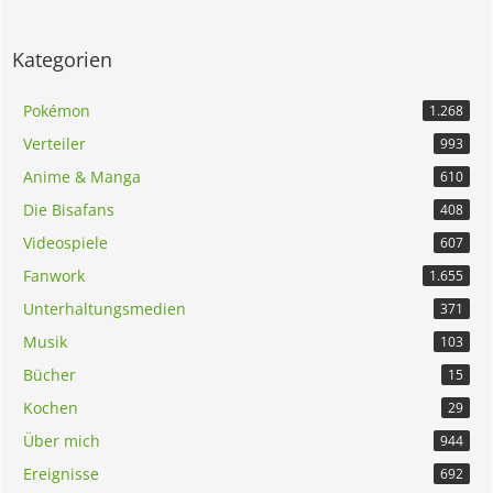
Kategorien
Pokémon
1.268
Verteiler
993
Anime & Manga
610
Die Bisafans
408
Videospiele
607
Fanwork
1.655
Unterhaltungsmedien
371
Musik
103
Bücher
15
Kochen
29
Über mich
944
Ereignisse
692