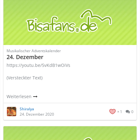
Musikalischer Adventskalender
24. Dezember
https://youtu.be/5vKdB1wOiVs
(Versteckter Text)
Weiterlesen
Shiralya
1
0
24. Dezember 2020