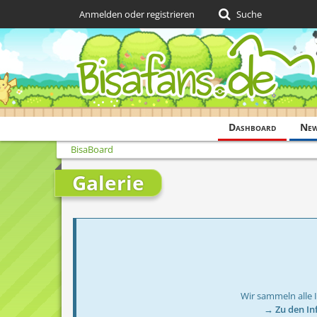
Anmelden oder registrieren
Suche
Dashboard
Ne
BisaBoard
Galerie
Wir sammeln alle 
→ Zu den In