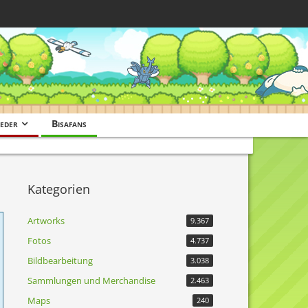
eder
Bisafans
Kategorien
Artworks
9.367
Fotos
4.737
Bildbearbeitung
3.038
Sammlungen und Merchandise
2.463
Maps
240