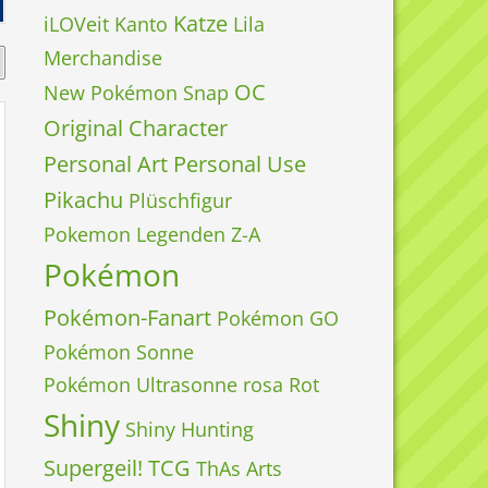
Katze
iLOVeit
Kanto
Lila
Merchandise
OC
New Pokémon Snap
Original Character
Personal Art
Personal Use
Pikachu
Plüschfigur
Pokemon Legenden Z-A
Pokémon
Pokémon-Fanart
Pokémon GO
Pokémon Sonne
Pokémon Ultrasonne
rosa
Rot
Shiny
Shiny Hunting
Supergeil!
TCG
ThAs Arts