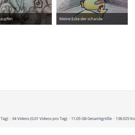
 zupfen
Meine Ecke der schande
16. Oktober 2016
14. Oktober 2016
13
12
 Tag)
34 Videos (0,01 Videos pro Tag)
11,05 GB Gesamtgröße
138.025 K