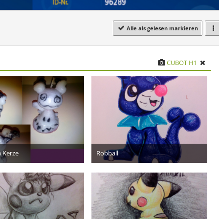
Alle als gelesen markieren
CUBOT H1
 Kerze
Robball
23. Dezember 2016
25. November 2016
17
12