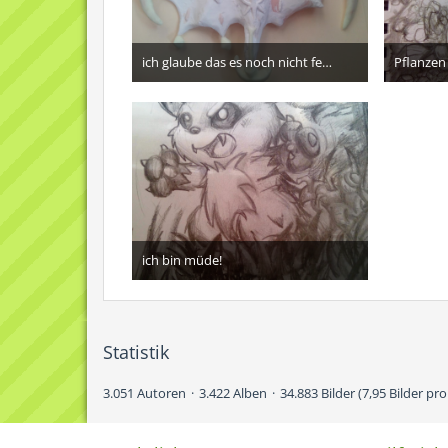
ich glaube das es noch nicht fertig ist...
Pflanzen
19. Oktober 2016
13
ich bin müde!
13. Oktober 2016
13
Statistik
3.051 Autoren
3.422 Alben
34.883 Bilder (7,95 Bilder pro