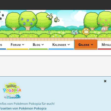
ws
Forum
Blog
Kalender
Galerie
Mitgli
Infos von Pokémon Pokopia für euch!
foseiten von Pokémon Pokopia