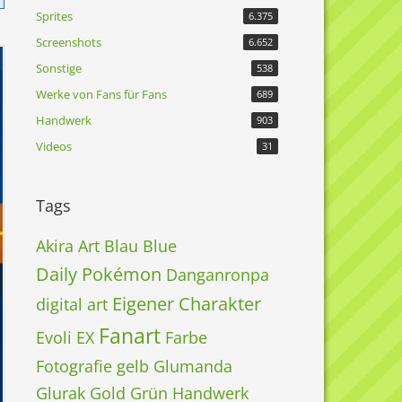
Sprites
6.375
Screenshots
6.652
Sonstige
538
Werke von Fans für Fans
689
Handwerk
903
Videos
31
Tags
Akira
Art
Blau
Blue
Daily Pokémon
Danganronpa
Eigener Charakter
digital art
Fanart
Evoli
EX
Farbe
Fotografie
gelb
Glumanda
Glurak
Gold
Grün
Handwerk