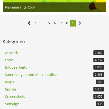
Flammara-its-Cool
20. Dezember 2009
1
…
5
6
7
8
9
Kategorien
Artworks
9.367
Fotos
4.737
Bildbearbeitung
3.038
Sammlungen und Merchandise
2.463
Maps
240
Sprites
6.375
Screenshots
6.652
Sonstige
538