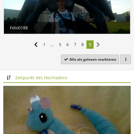
1
…
5
6
7
8
9
Alle als gelesen markieren
Zeitpunkt des Hochladens