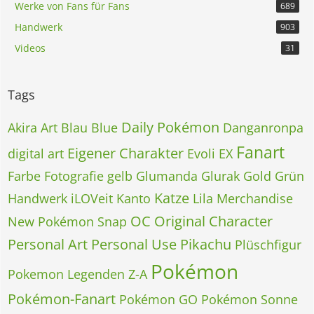
Werke von Fans für Fans
689
Handwerk
903
Videos
31
Tags
Daily Pokémon
Akira
Art
Blau
Blue
Danganronpa
Fanart
Eigener Charakter
digital art
Evoli
EX
Farbe
Fotografie
gelb
Glumanda
Glurak
Gold
Grün
Katze
Handwerk
iLOVeit
Kanto
Lila
Merchandise
OC
Original Character
New Pokémon Snap
Personal Art
Personal Use
Pikachu
Plüschfigur
Pokémon
Pokemon Legenden Z-A
Pokémon-Fanart
Pokémon GO
Pokémon Sonne