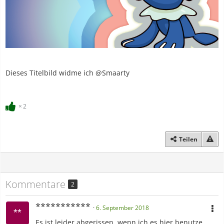
Dieses Titelbild widme ich @Smaarty
2
Teilen
Kommentare
2
***********
6. September 2018
Es ist leider abgerissen, wenn ich es hier benutze