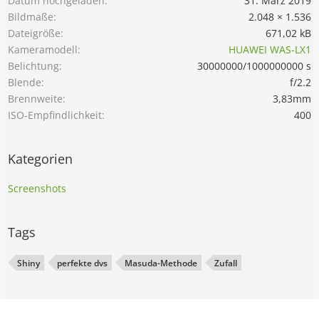
Datum hochgeladen
31. März 2019
Bildmaße
2.048 × 1.536
Dateigröße
671,02 kB
Kameramodell
HUAWEI WAS-LX1
Belichtung
30000000/1000000000 s
Blende
f/2.2
Brennweite
3,83mm
ISO-Empfindlichkeit
400
Kategorien
Screenshots
Tags
Shiny
perfekte dvs
Masuda-Methode
Zufall