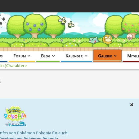
ws
Forum
Blog
Kalender
Galerie
Mitgli
in-)Charaktere
s
Infos von Pokémon Pokopia für euch!
foseiten von Pokémon Pokopia