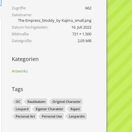
Zugriffe
662
Dateiname
The Empress_bloddy_by Kajirra_small.png
Datum hochgeladen
16. Juli 2022
Bildmaße
721 × 1.500
Dateigröße
2,05 MB
Kategorien
Artworks
Tags
OC
Raubkatzen
Original Character
Leopard
Eigener Charakter
Rajani
Personal Art
Personal Use
Leopardin