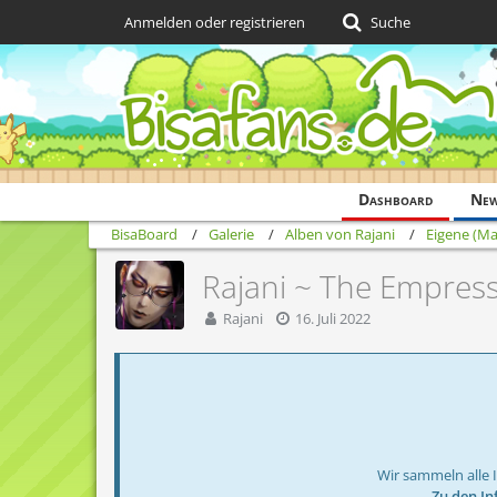
Anmelden oder registrieren
Suche
Dashboard
Ne
BisaBoard
Galerie
Alben von Rajani
Eigene (Ma
Rajani ~ The Empres
Rajani
16. Juli 2022
Wir sammeln alle 
→ Zu den In