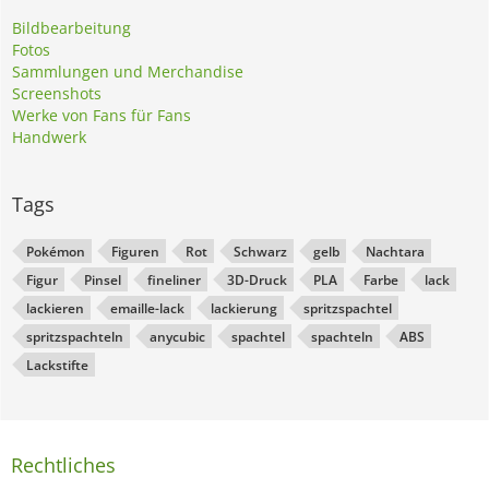
Bildbearbeitung
Fotos
Sammlungen und Merchandise
Screenshots
Werke von Fans für Fans
Handwerk
Tags
Pokémon
Figuren
Rot
Schwarz
gelb
Nachtara
Figur
Pinsel
fineliner
3D-Druck
PLA
Farbe
lack
lackieren
emaille-lack
lackierung
spritzspachtel
spritzspachteln
anycubic
spachtel
spachteln
ABS
Lackstifte
Rechtliches