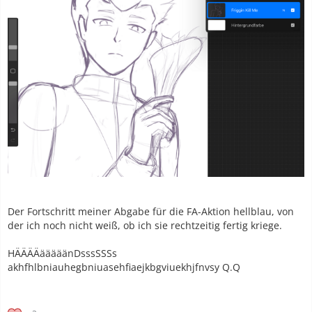
Der Fortschritt meiner Abgabe für die FA-Aktion hellblau, von
der ich noch nicht weiß, ob ich sie rechtzeitig fertig kriege.
HÄÄÄÄääääänDsssSSSs
akhfhlbniauhegbniuasehfiaejkbgviuekhjfnvsy Q.Q