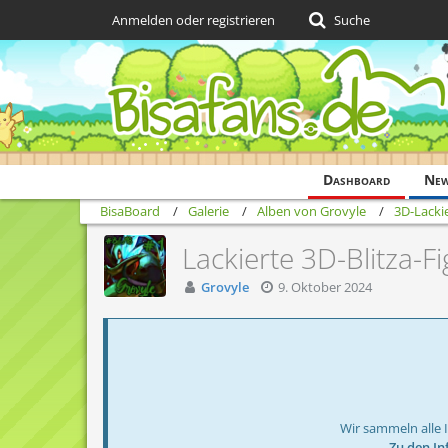
Anmelden oder registrieren
Suche
Dashboard
Ne
BisaBoard
Galerie
Alben von Grovyle
3D-Lackie
Lackierte 3D-Blitza-F
Grovyle
9. Oktober 2024
Wir sammeln alle 
→ Zu den In