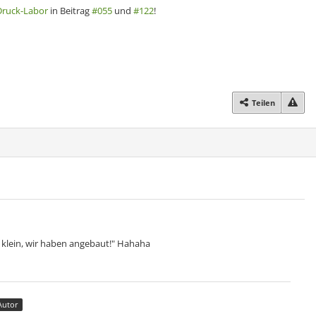
Druck-Labor
in Beitrag
#055
und
#122
!
Teilen
klein, wir haben angebaut!" Hahaha
Autor