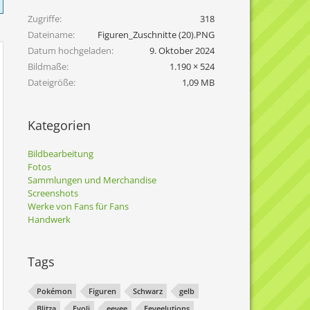
Zugriffe
318
Dateiname
Figuren_Zuschnitte (20).PNG
Datum hochgeladen
9. Oktober 2024
Bildmaße
1.190 × 524
Dateigröße
1,09 MB
Kategorien
Bildbearbeitung
Fotos
Sammlungen und Merchandise
Screenshots
Werke von Fans für Fans
Handwerk
Tags
Pokémon
Figuren
Schwarz
gelb
Blitza
Evoli
eevee
Eeveelutions