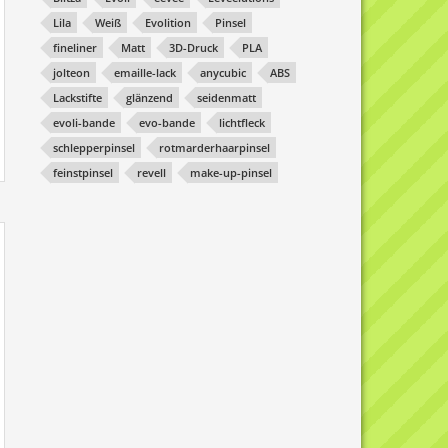
Lila
Weiß
Evolition
Pinsel
fineliner
Matt
3D-Druck
PLA
jolteon
emaille-lack
anycubic
ABS
Lackstifte
glänzend
seidenmatt
evoli-bande
evo-bande
lichtfleck
schlepperpinsel
rotmarderhaarpinsel
feinstpinsel
revell
make-up-pinsel