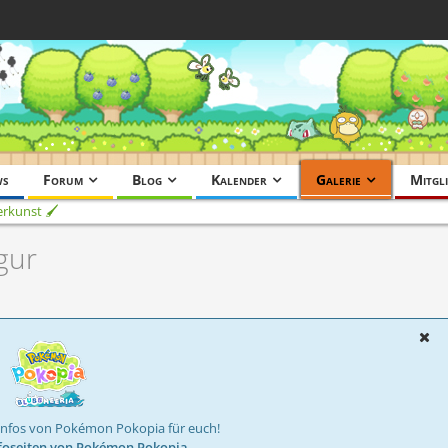
ws
Forum
Blog
Kalender
Galerie
Mitgli
rkunst 🖌️
igur
Infos von Pokémon Pokopia für euch!
foseiten von Pokémon Pokopia