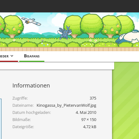
ieder
Bisafans
Informationen
Zugriffe
375
Dateiname
Kinogassa_by_PietervanWolf.jpg
Datum hochgeladen
4. Mai 2010
Bildmaße
97 × 150
Dateigröße
4,72 kB