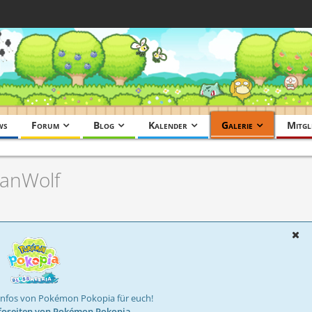
ws
Forum
Blog
Kalender
Galerie
Mitgl
vanWolf
Infos von Pokémon Pokopia für euch!
foseiten von Pokémon Pokopia