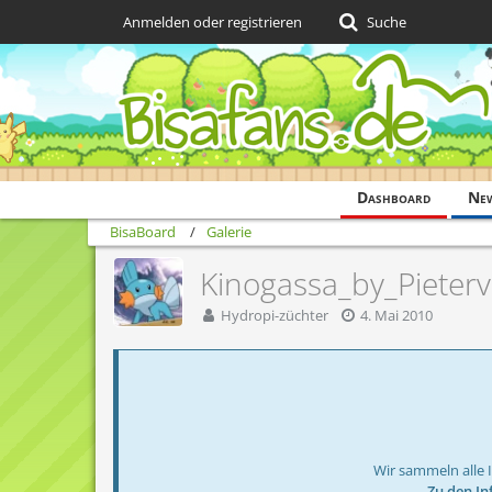
Anmelden oder registrieren
Suche
Dashboard
Ne
BisaBoard
Galerie
Kinogassa_by_Pieter
Hydropi-züchter
4. Mai 2010
Wir sammeln alle 
→ Zu den In