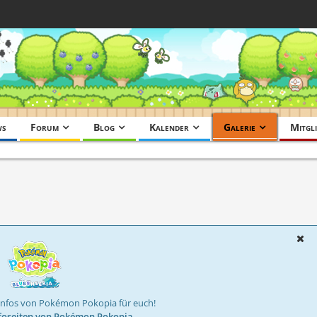
ws
Forum
Blog
Kalender
Galerie
Mitgli
Infos von Pokémon Pokopia für euch!
foseiten von Pokémon Pokopia