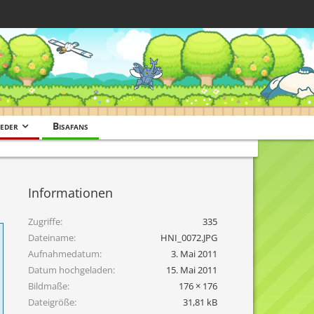
eder
Bisafans
Informationen
Zugriffe
335
Dateiname
HNI_0072.JPG
Aufnahmedatum
3. Mai 2011
Datum hochgeladen
15. Mai 2011
Bildmaße
176 × 176
Dateigröße
31,81 kB