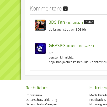
Kommentare
2
3DS Fan
Autor
18. Juni 2011
du brauchst da ein 3DS für
GBASPGamer
18. Juni 2011
???
versteh ich nicht...
naja, hab ja auch keinen 3ds, könntest du 
Rechtliches
Hilfreich
Impressum
Medaillenüb
Datenschutzerklärung
Feedback & H
Datenschutz-Manager
Nutzung von