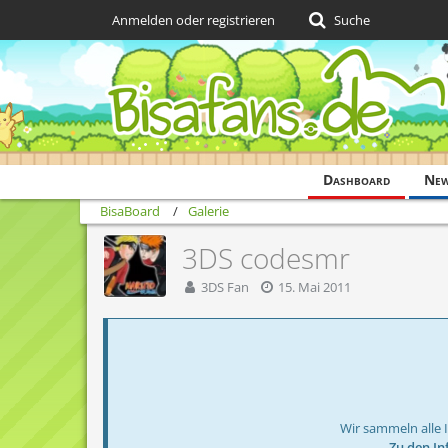
Anmelden oder registrieren
Suche
Dashboard
Ne
BisaBoard
Galerie
3DS codesmr
3DS Fan
15. Mai 2011
Wir sammeln alle 
→ Zu den In