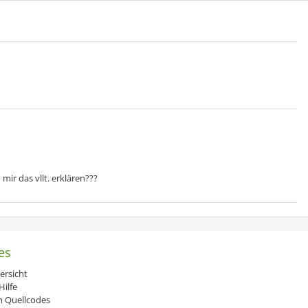
mir das vllt. erklären???
es
ersicht
ilfe
 Quellcodes