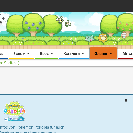
ws
Forum
Blog
Kalender
Galerie
Mitgl
e Sprites :)
Infos von Pokémon Pokopia für euch!
foseiten von Pokémon Pokopia