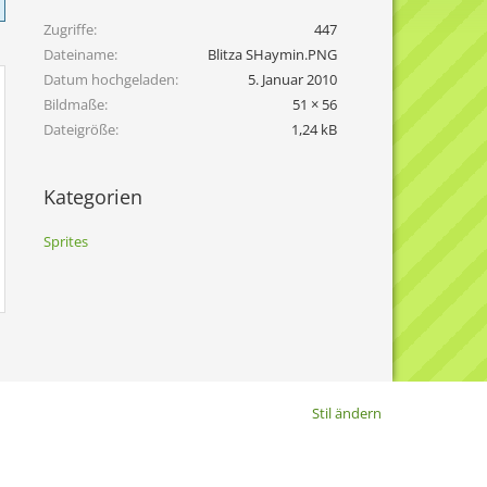
Zugriffe
447
Dateiname
Blitza SHaymin.PNG
Datum hochgeladen
5. Januar 2010
Bildmaße
51 × 56
Dateigröße
1,24 kB
Kategorien
Sprites
Stil ändern