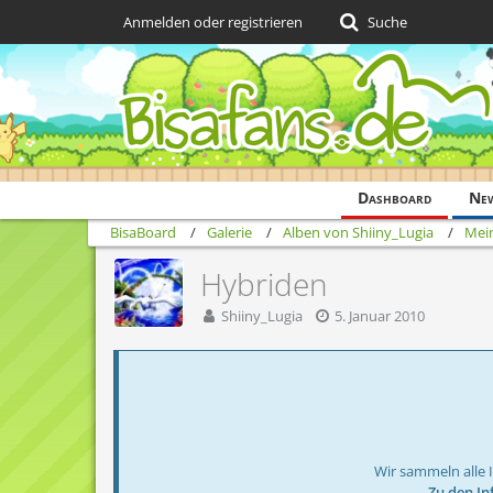
Anmelden oder registrieren
Suche
Dashboard
Ne
BisaBoard
Galerie
Alben von Shiiny_Lugia
Mein
Hybriden
Shiiny_Lugia
5. Januar 2010
Wir sammeln alle 
→ Zu den In