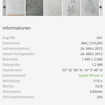
Informationen
Zugriffe
641
Dateiname
IMG_1310.JPG
Aufnahmedatum
24. März 2012
Datum hochgeladen
24. März 2012
Bildmaße
1.493 × 2.000
Dateigröße
1,2 MB
Koordinaten
53° 32' 30" N, 10° 5' 46" O
Kameramodell
Apple iPhone 4
Belichtung
1/15 s
Blende
f/2.8
Brennweite
3,85mm
ISO-Empfindlichkeit
250