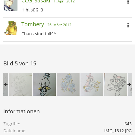
CCG_Sasaki
1. April 2012
Hihi,süß :3
Tombery
26. März 2012
Chaos sind toll^^
Bild 5 von 15
Informationen
Zugriffe
643
Dateiname
IMG_1312.JPG