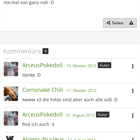
rex mal von ganz nah :D
Teilen
Kommentare
4
ArceusPokedoll
Autor
13. Oktober 2012
danke :D
Cornsnake Chili
11. Oktober 2012
Awww x3 die Fotos sind aber auch alle süß :D
ArceusPokedoll
Autor
31. August 2012
find ich auch :3
Atomic-Nucleus
17. August 2012