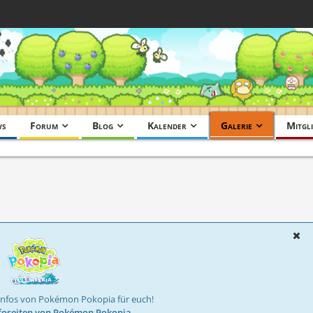
ws
Forum
Blog
Kalender
Galerie
Mitgli
Infos von Pokémon Pokopia für euch!
foseiten von Pokémon Pokopia