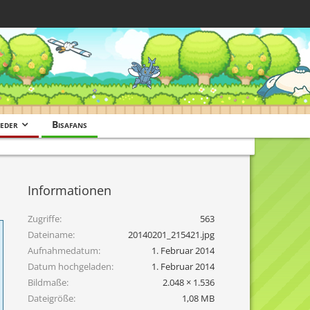
eder
Bisafans
Informationen
Zugriffe
563
Dateiname
20140201_215421.jpg
Aufnahmedatum
1. Februar 2014
Datum hochgeladen
1. Februar 2014
Bildmaße
2.048 × 1.536
Dateigröße
1,08 MB