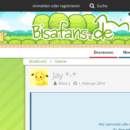
Anmelden oder registrieren
Suche
Dashboard
Ne
BisaBoard
Galerie
Jay *-*
Shira :)
1. Februar 2014
Wir sammeln alle 
→ Zu den In