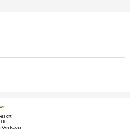
es
ersicht
ilfe
 Quellcodes