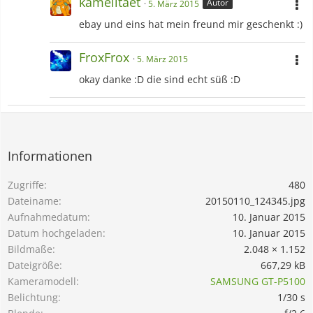
kamelitaet
Autor
5. März 2015
ebay und eins hat mein freund mir geschenkt :)
FroxFrox
5. März 2015
okay danke :D die sind echt süß :D
Informationen
Zugriffe
480
Dateiname
20150110_124345.jpg
Aufnahmedatum
10. Januar 2015
Datum hochgeladen
10. Januar 2015
Bildmaße
2.048 × 1.152
Dateigröße
667,29 kB
Kameramodell
SAMSUNG GT-P5100
Belichtung
1/30 s