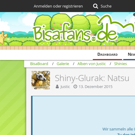
Anmelden oder registrieren
Suche
Dashboard
Ne
BisaBoard
Galerie
Alben von Justic
Shinies
Shiny-Glurak: Natsu
Justic
13. Dezember 2015
Wir sammeln alle 
→ Zu den In