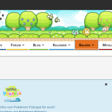
ws
Forum
Blog
Kalender
Galerie
Mitgli
Infos von Pokémon Pokopia für euch!
foseiten von Pokémon Pokopia