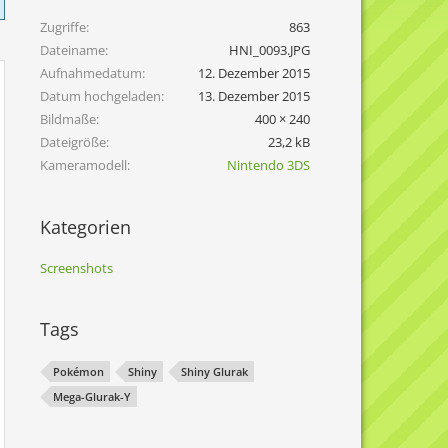
Zugriffe
863
Dateiname
HNI_0093.JPG
Aufnahmedatum
12. Dezember 2015
Datum hochgeladen
13. Dezember 2015
Bildmaße
400 × 240
Dateigröße
23,2 kB
Kameramodell
Nintendo 3DS
Kategorien
Screenshots
Tags
Pokémon
Shiny
Shiny Glurak
Mega-Glurak-Y