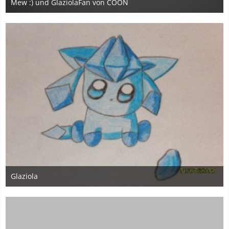
Mew :) und GlaziolaFan von COON
29. Juli 2012
1
Glaziola
12. Juli 2012
1