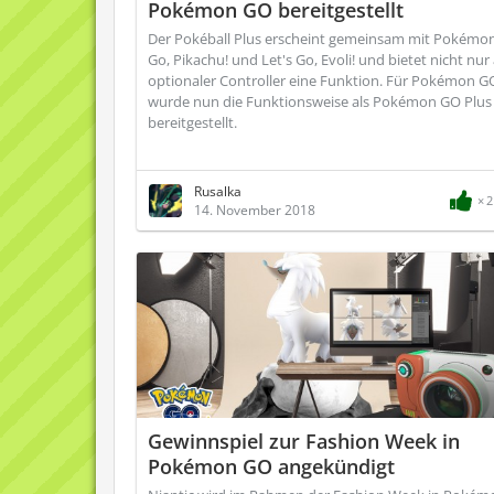
Pokémon GO bereitgestellt
Der Pokéball Plus erscheint gemeinsam mit Pokémon
Go, Pikachu! und Let's Go, Evoli! und bietet nicht nur 
optionaler Controller eine Funktion. Für Pokémon G
wurde nun die Funktionsweise als Pokémon GO Plus
bereitgestellt.
Rusalka
2
14. November 2018
Gewinnspiel zur Fashion Week in
Pokémon GO angekündigt