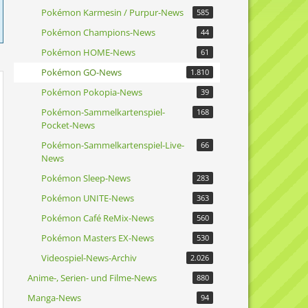
Pokémon Karmesin / Purpur-News
585
Pokémon Champions-News
44
Pokémon HOME-News
61
Pokémon GO-News
1.810
Pokémon Pokopia-News
39
Pokémon-Sammelkartenspiel-
168
Pocket-News
Pokémon-Sammelkartenspiel-Live-
66
News
Pokémon Sleep-News
283
Pokémon UNITE-News
363
Pokémon Café ReMix-News
560
Pokémon Masters EX-News
530
Videospiel-News-Archiv
2.026
Anime-, Serien- und Filme-News
880
Manga-News
94