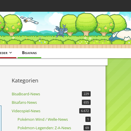
eder
Bisafans
Kategorien
BisaBoard-News
229
Bisafans-News
655
Videospiel-News
6.672
Pokémon Wind / Welle-News
1
Pokémon-Legenden: Z-A-News
69