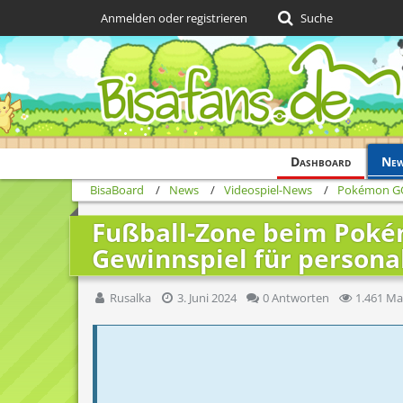
Anmelden oder registrieren
Suche
Dashboard
Ne
BisaBoard
News
Videospiel-News
Pokémon G
Fußball-Zone beim Poké
Gewinnspiel für personal
Rusalka
3. Juni 2024
0 Antworten
1.461 Ma