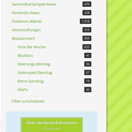
Sammelkartenspiel-News
470
Nintendo-News
258
Pokémon-Allerlei
1.018
Veranstaltungen
315
Bisatainment
859
Vote der Woche
625
Bisafacts
41
Meinungs-Montag
56
Videospiel-Dienstag
67
Retro-Samstag
19
WaPo
43
Filter zurücksetzen
Über die News diskutieren
0 Antworten