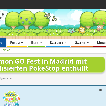
ws
Forum
Blog
Kalender
Galerie
Mitgli
O-News
mon GO Fest in Madrid mit
isierten PokéStop enthüllt
l gelesen