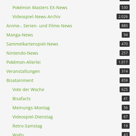
Pokémon Masters EX-News
530
Videospiel-News-Archiv
2.026
Anime-, Serien- und Filme-News
880
Manga-News
94
Sammelkartenspiel-News
470
Nintendo-News
257
Pokémon-Allerlei
1.017
Veranstaltungen
314
Bisatainment
859
Vote der Woche
625
Bisafacts
41
Meinungs-Montag
56
Videospiel-Dienstag
67
Retro-Samstag
19
WaPo
43