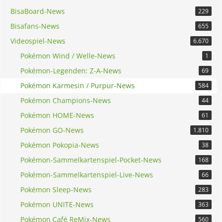
BisaBoard-News
229
Bisafans-News
655
Videospiel-News
6.670
Pokémon Wind / Welle-News
1
Pokémon-Legenden: Z-A-News
69
Pokémon Karmesin / Purpur-News
584
Pokémon Champions-News
44
Pokémon HOME-News
61
Pokémon GO-News
1.810
Pokémon Pokopia-News
38
Pokémon-Sammelkartenspiel-Pocket-News
168
Pokémon-Sammelkartenspiel-Live-News
66
Pokémon Sleep-News
283
Pokémon UNITE-News
363
Pokémon Café ReMix-News
560