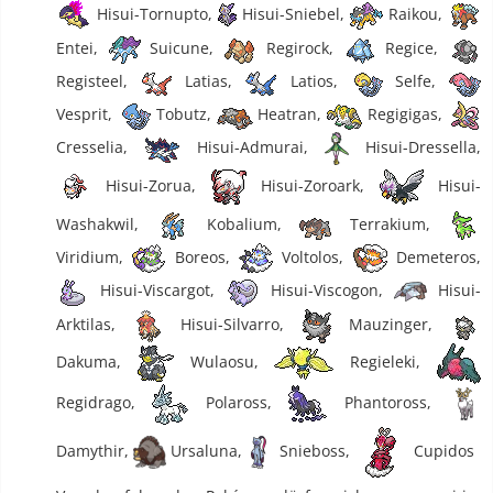
Hisui-Tornupto,
Hisui-Sniebel,
Raikou,
Entei,
Suicune,
Regirock,
Regice,
Registeel,
Latias,
Latios,
Selfe,
Vesprit,
Tobutz,
Heatran,
Regigigas,
Cresselia,
Hisui-Admurai,
Hisui-Dressella,
Hisui-Zorua,
Hisui-Zoroark,
Hisui-
Washakwil,
Kobalium,
Terrakium,
Viridium,
Boreos,
Voltolos,
Demeteros,
Hisui-Viscargot,
Hisui-Viscogon,
Hisui-
Arktilas,
Hisui-Silvarro,
Mauzinger,
Dakuma,
Wulaosu,
Regieleki,
Regidrago,
Polaross,
Phantoross,
Damythir,
Ursaluna,
Snieboss,
Cupidos