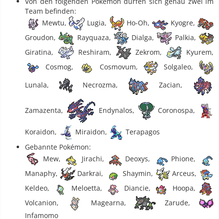
Von den folgenden Pokémon dürfen sich genau zwei im
Team befinden:
Mewtu,
Lugia,
Ho-Oh,
Kyogre,
Groudon,
Rayquaza,
Dialga,
Palkia,
Giratina,
Reshiram,
Zekrom,
Kyurem,
Cosmog,
Cosmovum,
Solgaleo,
Lunala,
Necrozma,
Zacian,
Zamazenta,
Endynalos,
Coronospa,
Koraidon,
Miraidon,
Terapagos
Gebannte Pokémon:
Mew,
Jirachi,
Deoxys,
Phione,
Manaphy,
Darkrai,
Shaymin,
Arceus,
Keldeo,
Meloetta,
Diancie,
Hoopa,
Volcanion,
Magearna,
Zarude,
Infamomo