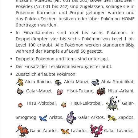
Kitakami-Pokédex (Nr. 001 bis 200) sowie dem Blaubeer-
Pokédex (Nr. 001 bis 242) sind zugelassen, solange sie in
Pokémon Karmesin und Purpur gefangen wurden und
das Paldea-Zeichen besitzen oder über Pokémon HOME
übertragen wurden.
In Einzelkämpfen sind drei bis sechs Pokémon, in
Doppelkämpfen vier bis sechs Pokémon von Level 1 bis
Level 100 erlaubt. Alle Pokémon werden standardmäßig
während der Kämpfe auf Level 50 gesetzt.
Doppelte Pokémon und Items sind untersagt.
Der Einsatz der Terakristallisierung ist erlaubt.
Zusätzlich erlaubte Pokémon:
Alola-Raichu,
Alola-Mauzi,
Alola-Snobilikat,
Galar-Mauzi,
Hisui-Fukano,
Hisui-Arkani,
Hisui-Voltobal,
Hisui-Lektrobal,
Galar-
Smogmog
Arktos,
Galar-Arktos,
Zapdos,
Galar-Zapdos,
Lavados,
Galar-Lavados,