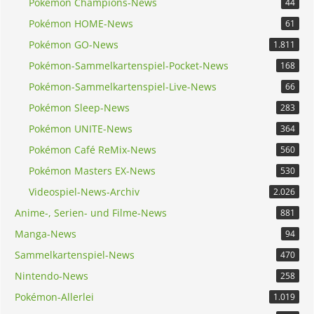
Pokémon Champions-News
44
Pokémon HOME-News
61
Pokémon GO-News
1.811
Pokémon-Sammelkartenspiel-Pocket-News
168
Pokémon-Sammelkartenspiel-Live-News
66
Pokémon Sleep-News
283
Pokémon UNITE-News
364
Pokémon Café ReMix-News
560
Pokémon Masters EX-News
530
Videospiel-News-Archiv
2.026
Anime-, Serien- und Filme-News
881
Manga-News
94
Sammelkartenspiel-News
470
Nintendo-News
258
Pokémon-Allerlei
1.019