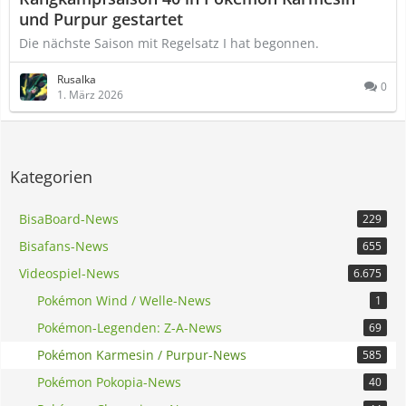
und Purpur gestartet
Die nächste Saison mit Regelsatz I hat begonnen.
Rusalka
0
1. März 2026
Kategorien
BisaBoard-News
229
Bisafans-News
655
Videospiel-News
6.675
Pokémon Wind / Welle-News
1
Pokémon-Legenden: Z-A-News
69
Pokémon Karmesin / Purpur-News
585
Pokémon Pokopia-News
40