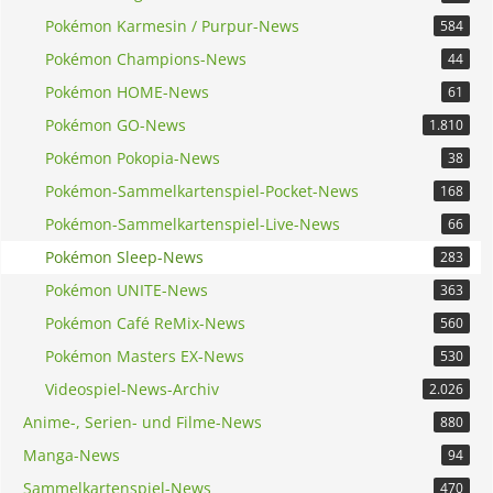
Pokémon Karmesin / Purpur-News
584
Pokémon Champions-News
44
Pokémon HOME-News
61
Pokémon GO-News
1.810
Pokémon Pokopia-News
38
Pokémon-Sammelkartenspiel-Pocket-News
168
Pokémon-Sammelkartenspiel-Live-News
66
Pokémon Sleep-News
283
Pokémon UNITE-News
363
Pokémon Café ReMix-News
560
Pokémon Masters EX-News
530
Videospiel-News-Archiv
2.026
Anime-, Serien- und Filme-News
880
Manga-News
94
Sammelkartenspiel-News
470