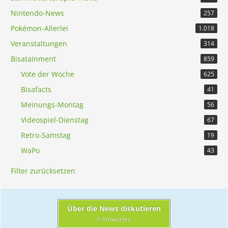
Nintendo-News
257
Pokémon-Allerlei
1.018
Veranstaltungen
314
Bisatainment
859
Vote der Woche
625
Bisafacts
41
Meinungs-Montag
56
Videospiel-Dienstag
67
Retro-Samstag
19
WaPo
43
Filter zurücksetzen
Über die News diskutieren
0 Antworten