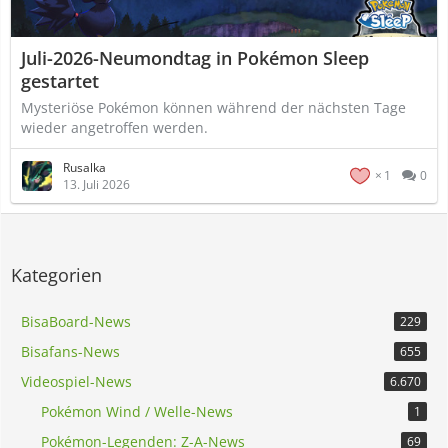
Juli-2026-Neumondtag in Pokémon Sleep
gestartet
Mysteriöse Pokémon können während der nächsten Tage
wieder angetroffen werden.
Rusalka
1
0
13. Juli 2026
Kategorien
BisaBoard-News
229
Bisafans-News
655
Videospiel-News
6.670
Pokémon Wind / Welle-News
1
Pokémon-Legenden: Z-A-News
69