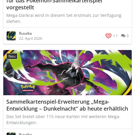
für das Pokémon-Sammelkartenspiel
vorgestellt
Mega-Darkrai wird in diesem Set erstmals zur Verfügung
stehen.
Rusalka
1
0
22. April 2026
Neu
Sammelkartenspiel-Erweiterung „Mega-
Entwicklung – Dunkelnacht“ ab heute erhältlich
Das Set bietet über 115 neue Karten mit weiteren Mega-
Entwicklungen.
Rusalka