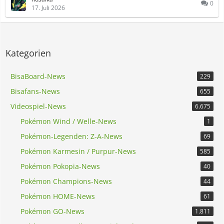
0
17. Juli 2026
Kategorien
BisaBoard-News
229
Bisafans-News
655
Videospiel-News
6.675
Pokémon Wind / Welle-News
1
Pokémon-Legenden: Z-A-News
69
Pokémon Karmesin / Purpur-News
585
Pokémon Pokopia-News
40
Pokémon Champions-News
44
Pokémon HOME-News
61
Pokémon GO-News
1.811