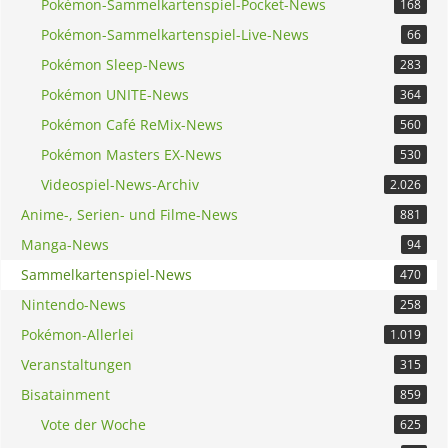
Pokémon-Sammelkartenspiel-Pocket-News
168
Pokémon-Sammelkartenspiel-Live-News
66
Pokémon Sleep-News
283
Pokémon UNITE-News
364
Pokémon Café ReMix-News
560
Pokémon Masters EX-News
530
Videospiel-News-Archiv
2.026
Anime-, Serien- und Filme-News
881
Manga-News
94
Sammelkartenspiel-News
470
Nintendo-News
258
Pokémon-Allerlei
1.019
Veranstaltungen
315
Bisatainment
859
Vote der Woche
625