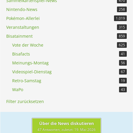
Sammelkartenspiel-News
470
Nintendo-News
258
Pokémon-Allerlei
1.019
Veranstaltungen
315
Bisatainment
859
Vote der Woche
625
Bisafacts
41
Meinungs-Montag
56
Videospiel-Dienstag
67
Retro-Samstag
19
WaPo
43
Filter zurücksetzen
Über die News diskutieren
47 Antworten, zuletzt:
19. Mai 2026