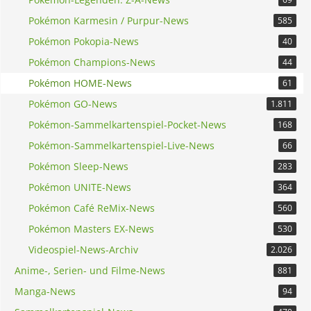
Das heißt die einzige Möglichkeit wäre, dass
jemand der all diese Bedingungen erfüllt,
Pokémon Karmesin / Purpur-News
585
meinen Pokemon Home Account verbindet,
Pokémon Pokopia-News
40
dann sollte sich der Mega-Dex füllen.
Danach die Verbindung zu Home wieder
Pokémon Champions-News
44
aufheben.
Pokémon HOME-News
61
Ist allerdings sehr riskant, da ja während
dieser Aktion der komplette Zugriff auf Home
Pokémon GO-News
1.811
möglich ist.
Pokémon-Sammelkartenspiel-Pocket-News
168
Pokémon-Sammelkartenspiel-Live-News
66
Pokémon Sleep-News
283
Pokémon UNITE-News
364
Pokémon Café ReMix-News
560
Pokémon Masters EX-News
530
Videospiel-News-Archiv
2.026
Anime-, Serien- und Filme-News
881
Manga-News
94