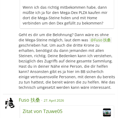
Ist allerdings sehr riskant, da ja während dieser
Wenn ich das richtig mitbekommen habe, dann
Aktion der komplette Zugriff auf Home möglich
müßte ich ja für den Mega-Dex PLZA kaufen mir
ist.
dort die Mega-Steine holen und mit Home
verbinden um den Dex gefüllt zu bekommen?
Geht es dir um die Belohnung? Dann wäre es ohne
die Mega-Steine möglich, laut dem was
Fuso 扶桑
geschrieben hat. Um auch die dritte Krone zu
erhalten, benötigst du dann jemanden mit allen
Steinen, richtig. Deine Bedenken kann ich verstehen,
bezüglich des Zugriffs auf deine gesamte Sammlung.
Hast du in deiner Nähe eine Person, die dir helfen
kann? Ansonsten gibt es ja hier im BB sicherlich
einige vertrauensvolle Personen, mit denen du bereits
zu tun hattest, die bereit wären die zu helfen. Wie das
technisch umgesetzt werden kann wäre interessant.
Fuso 扶桑
27. April 2026
Zitat von Tzuwe05