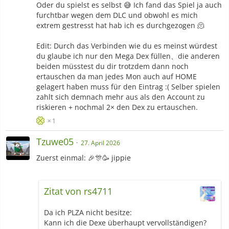
Oder du spielst es selbst 😅 Ich fand das Spiel ja auch
Kann ich die Dexe überhaupt
furchtbar wegen dem DLC und obwohl es mich
vervollständigen?
extrem gestresst hat hab ich es durchgezogen 🫠
Wenn ich das richtig mitbekommen habe,
Edit: Durch das Verbinden wie du es meinst würdest
dann müßte ich ja für den Mega-Dex PLZA
du glaube ich nur den Mega Dex füllen、die anderen
kaufen mir dort die Mega-Steine holen und
beiden müsstest du dir trotzdem dann noch
mit Home verbinden um den Dex gefüllt zu
ertauschen da man jedes Mon auch auf HOME
bekommen?
gelagert haben muss für den Eintrag :( Selber spielen
zahlt sich demnach mehr aus als den Account zu
Genau、du musst die Steine im Spiel besitzen
riskieren + nochmal 2× den Dex zu ertauschen.
und einmal kurz mit HOME verbinden. Sonst
bekommt man die Einträge im Mega Dex nicht.
1
Das Base Game reicht hierfür jedoch nicht weil
Tzuwe05
man die neuen Steine nur im DLC bekommt.
27. April 2026
Du brauchst also das Base Game + DLC.
Zuerst einmal: 🎉🎊🥳 jippie
Das heißt die einzige Möglichkeit wäre, dass
jemand der all diese Bedingungen erfüllt, meinen
Zitat von rs4711
Pokemon Home Account verbindet, dann sollte
sich der Mega-Dex füllen.
Da ich PLZA nicht besitze:
Danach die Verbindung zu Home wieder
Kann ich die Dexe überhaupt vervollständigen?
aufheben.