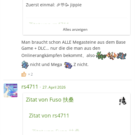
Zuerst einmal: 🎉🎊🥳 jippie
Zitat von rs4711
Alles anzeigen
Da ich PLZA nicht besitze:
Man braucht schon ALLE Megasteine aus dem Base
Kann ich die Dexe überhaupt
Game + DLC… nur die die man aus den
vervollständigen?
Onlinerangkämpfen bekommt、also
Wenn ich das richtig mitbekommen habe,
nicht und Mega
Z nicht.
dann müßte ich ja für den Mega-Dex PLZA
kaufen mir dort die Mega-Steine holen und
2
mit Home verbinden um den Dex gefüllt zu
bekommen?
rs4711
27. April 2026
Geht es dir um die Belohnung? Dann wäre es
Zitat von Fuso 扶桑
ohne die Mega-Steine möglich, laut dem was
Fuso 扶桑
geschrieben hat. Um auch die dritte
Zitat von rs4711
Krone zu erhalten, benötigst du dann jemanden
mit allen Steinen, richtig. Deine Bedenken kann
ich verstehen, bezüglich des Zugriffs auf deine
Zitat von Fuso 扶桑
gesamte Sammlung. Hast du in deiner Nähe eine