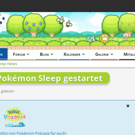
ws
Forum
Blog
Kalender
Galerie
Mitgli
eep-News
Pokémon Sleep gestartet
 gelesen
Infos von Pokémon Pokopia für euch!