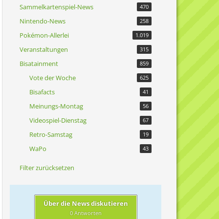
Sammelkartenspiel-News
470
Nintendo-News
258
Pokémon-Allerlei
1.019
Veranstaltungen
315
Bisatainment
859
Vote der Woche
625
Bisafacts
41
Meinungs-Montag
56
Videospiel-Dienstag
67
Retro-Samstag
19
WaPo
43
Filter zurücksetzen
Über die News diskutieren
0 Antworten