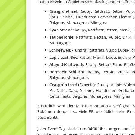
In den einzelnen Gebieten sieht das folgendermaßen a
Grasgrün-Insel:
Raupy, Rattfratz, Rettan, Vulpi
Xatu, Sniebel, Hunduster, Geckarbor, Flemml
Balgoras, Monargoras, Mimigma
Cyan-Strand:
Raupy, Rattfratz, Rettan, Menki, 
Taupe-Höhle:
Rattfratz, Rettan, Vulpix, Onix, 
Monargoras
Schneeweiß-Tundra:
Rattfratz, Vulpix (Alola-F
Lapislazuli-See:
Rettan, Menki, Dodu, Endivie, P
Altgold-Kraftwerk:
Raupy, Rettan, Pichu, Pii,
Bernstein-Schlucht:
Raupy, Rettan, Vulpix, P
Balgoras, Monargoras
Grasgrün-Insel (Experte):
Raupy, Vulpix, Vulpix
Pii, Natu, Xatu, Sniebel, Hunduster, Gecka
Geronimatz, Balgoras, Monargoras, Mimigma
Zusätzlich wird der Mini-Bonbon-Boost verfügbar 
Pokémon doppelt so viele EP wie üblich beim Eins
beschränkt.
Jeder Event-Tag startet um 04:00 Uhr morgens und da
Schlafaufzeichnung eines Tages und auch nur, solange 