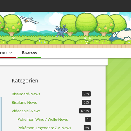
eder
Bisafans
Kategorien
BisaBoard-News
229
Bisafans-News
655
Videospiel-News
6.675
Pokémon Wind / Welle-News
1
Pokémon-Legenden: Z-A-News
69