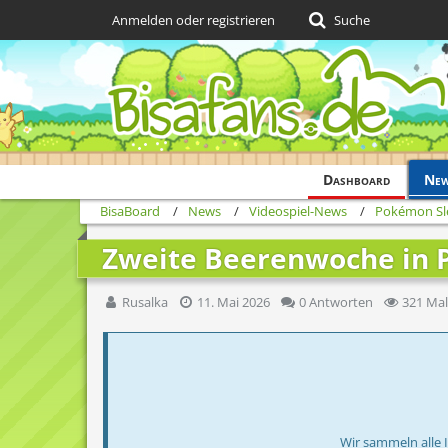
Anmelden oder registrieren
Suche
Dashboard
Ne
BisaBoard
News
Videospiel-News
Pokémon Sl
Zweite Beerenwoche in 
Rusalka
11. Mai 2026
0 Antworten
321 Mal
Wir sammeln alle 