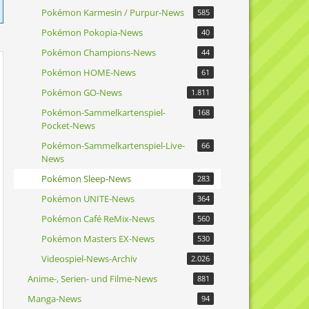
Pokémon Karmesin / Purpur-News
585
Pokémon Pokopia-News
40
Pokémon Champions-News
44
Pokémon HOME-News
61
Pokémon GO-News
1.811
Pokémon-Sammelkartenspiel-
168
Pocket-News
Pokémon-Sammelkartenspiel-Live-
66
News
Pokémon Sleep-News
283
Pokémon UNITE-News
364
Pokémon Café ReMix-News
560
Pokémon Masters EX-News
530
Videospiel-News-Archiv
2.026
Anime-, Serien- und Filme-News
881
Manga-News
94