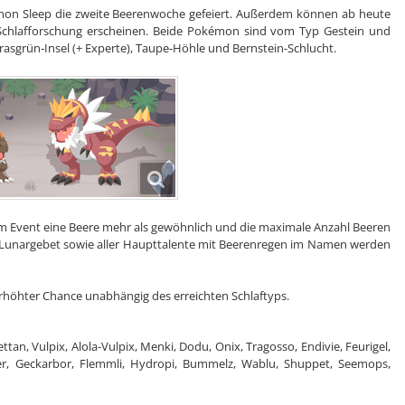
mon Sleep die zweite Beerenwoche gefeiert. Außerdem können ab heute
Schlafforschung erscheinen. Beide Pokémon sind vom Typ Gestein und
Grasgrün-Insel (+ Experte), Taupe-Höhle und Bernstein-Schlucht.
em Event eine Beere mehr als gewöhnlich und die maximale Anzahl Beeren
von Lunargebet sowie aller Haupttalente mit Beerenregen im Namen werden
höhter Chance unabhängig des erreichten Schlaftyps.
ttan, Vulpix, Alola-Vulpix, Menki, Dodu, Onix, Tragosso, Endivie, Feurigel,
ter, Geckarbor, Flemmli, Hydropi, Bummelz, Wablu, Shuppet, Seemops,