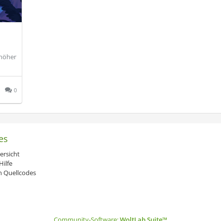
 höher
0
es
ersicht
ilfe
 Quellcodes
Community-Software:
WoltLab Suite™