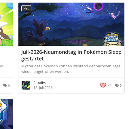
Neu
Juli-2026-Neumondtag in Pokémon Sleep
gestartet
en
Mysteriöse Pokémon können während der nächsten Tage
wieder angetroffen werden.
Rusalka
1
0
0
13. Juli 2026