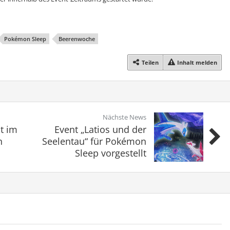
Pokémon Sleep
Beerenwoche
Teilen
Inhalt melden
Nächste News
t im
Event „Latios und der
n
Seelentau“ für Pokémon
Sleep vorgestellt