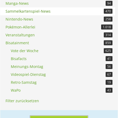
Manga-News
94
Sammelkartenspiel-News
470
Nintendo-News
258
Pokémon-Allerlei
1.018
Veranstaltungen
314
Bisatainment
859
Vote der Woche
625
Bisafacts
41
Meinungs-Montag
56
Videospiel-Dienstag
67
Retro-Samstag
19
WaPo
43
Filter zurücksetzen