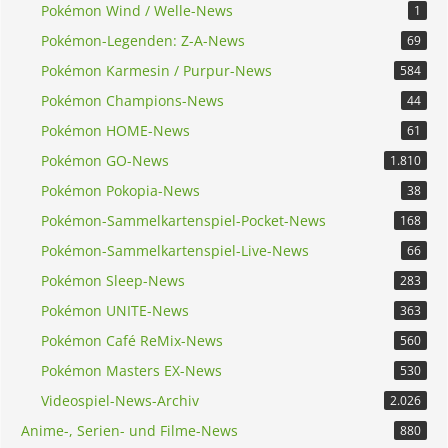
Pokémon Wind / Welle-News
1
Pokémon-Legenden: Z-A-News
69
Pokémon Karmesin / Purpur-News
584
Pokémon Champions-News
44
Pokémon HOME-News
61
Pokémon GO-News
1.810
Pokémon Pokopia-News
38
Pokémon-Sammelkartenspiel-Pocket-News
168
Pokémon-Sammelkartenspiel-Live-News
66
Pokémon Sleep-News
283
Pokémon UNITE-News
363
Pokémon Café ReMix-News
560
Pokémon Masters EX-News
530
Videospiel-News-Archiv
2.026
Anime-, Serien- und Filme-News
880