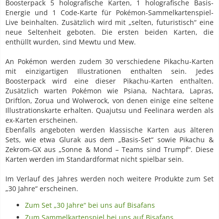
Boosterpack 5 holografische Karten, 1 holografische Basis-
Energie und 1 Code-Karte für Pokémon-Sammelkartenspiel-
Live beinhalten. Zusätzlich wird mit „selten, futuristisch“ eine
neue Seltenheit geboten. Die ersten beiden Karten, die
enthüllt wurden, sind Mewtu und Mew.
An Pokémon werden zudem 30 verschiedene Pikachu-Karten
mit einzigartigen Illustrationen enthalten sein. Jedes
Boosterpack wird eine dieser Pikachu-Karten enthalten.
Zusätzlich warten Pokémon wie Psiana, Nachtara, Lapras,
Driftlon, Zorua und Wolwerock, von denen einige eine seltene
Illustrationskarte erhalten. Quajutsu und Feelinara werden als
ex-Karten erscheinen.
Ebenfalls angeboten werden klassische Karten aus älteren
Sets, wie etwa Glurak aus dem „Basis-Set“ sowie Pikachu &
Zekrom-GX aus „Sonne & Mond – Teams sind Trumpf“. Diese
Karten werden im Standardformat nicht spielbar sein.
Im Verlauf des Jahres werden noch weitere Produkte zum Set
„30 Jahre“ erscheinen.
Zum Set „30 Jahre“ bei uns auf Bisafans
Zum Sammelkartenspiel bei uns auf Bisafans