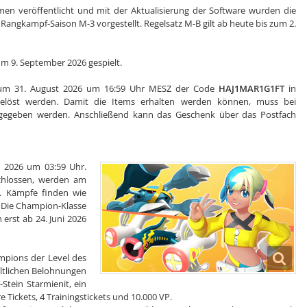
n veröffentlicht und mit der Aktualisierung der Software wurden die
Rangkampf-Saison M-3 vorgestellt. Regelsatz M-B gilt ab heute bis zum 2.
m 9. September 2026 gespielt.
zum 31. August 2026 um 16:59 Uhr MESZ der Code
HAJ1MAR1G1FT
in
elöst werden. Damit die Items erhalten werden können, muss bei
gegeben werden. Anschließend kann das Geschenk über das Postfach
i 2026 um 03:59 Uhr.
chlossen, werden am
t. Kämpfe finden wie
. Die Champion-Klasse
erst ab 24. Juni 2026
pions der Level des
ltlichen Belohnungen
tein Starmienit, ein
 Tickets, 4 Trainingstickets und 10.000 VP.