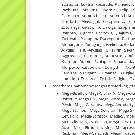
Staraptor, Luxtra, Roserade, Rameidon, 
Rexblisar, Snibunna, Rihornior, Folipurb
Flambirex, Admurai, Hisui-Admurai, Kukm
Ohrdoch, Meistagrif, Cerapendra, Elfu
Zytomega, Gelatwino, Emolga, Zapplarang,
Ramoth, Brigaron, Fennexis, Quajutsu, Gre
Coiffwaff, Psiaugon, Durengard, Parfi
Monargoras, Amagarga, Feelinara, Resla
Arktilas, Hisui-Arktilas, UHaFnir, Sil
Aggrostella, Pampross, Aranestro, Amf
Krarmor, Drapfel, Schlapfel, Sanaconda,
Morpeko, Katapuldra, Damythir, Axant
Famieps, Saltigant, Crimanzo, Azuglad
Lumiflora, Friedwuff, Epitaff, Farigiraf, 
Einsetzbare Phänomene: Mega-Entwicklung (ein
Mega-Bisaflor, Mega-Glurak X, Mega-Gl
Raichu Y, Mega-Pixi, Mega-Simsala, Me
Pinsir, Mega-Garados, Mega-Aerodact
Mega-Stahlos, Mega-Scherox, Mega-S
Gewaldro, Mega-Lohgock, Mega-Sumpex, 
Meditalis, Mega-Voltenso, Mega-Tohaid
Absol, Mega-Firnontor, Mega-Metagross
Rexblisar, Mega-Galagladi, Mega-Frosd