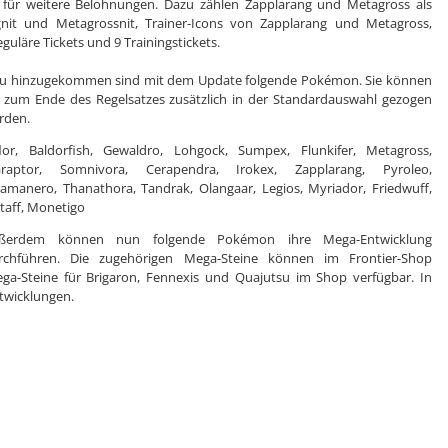
 für weitere Belohnungen. Dazu zählen Zapplarang und Metagross als
it und Metagrossnit, Trainer-Icons von Zapplarang und Metagross,
läre Tickets und 9 Trainingstickets.
u hinzugekommen sind mit dem Update folgende Pokémon. Sie können
s zum Ende des Regelsatzes zusätzlich in der Standardauswahl gezogen
rden.
flor, Baldorfish, Gewaldro, Lohgock, Sumpex, Flunkifer, Metagross,
araptor, Somnivora, Cerapendra, Irokex, Zapplarang, Pyroleo,
lamanero, Thanathora, Tandrak, Olangaar, Legios, Myriador, Friedwuff,
itaff, Monetigo
ßerdem können nun folgende Pokémon ihre Mega-Entwicklung
rchführen. Die zugehörigen Mega-Steine können im Frontier-Shop
a-Steine für Brigaron, Fennexis und Quajutsu im Shop verfügbar. In
twicklungen.