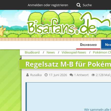
Anmelden oder registrieren
Suche
Dashboard
Ne
BisaBoard
News
Videospiel-News
Pokémon C
Regelsatz M-B für Pokém
Rusalka
17. Juni 2026
1 Antwort
2.128 Mal 
Wir sammeln alle 