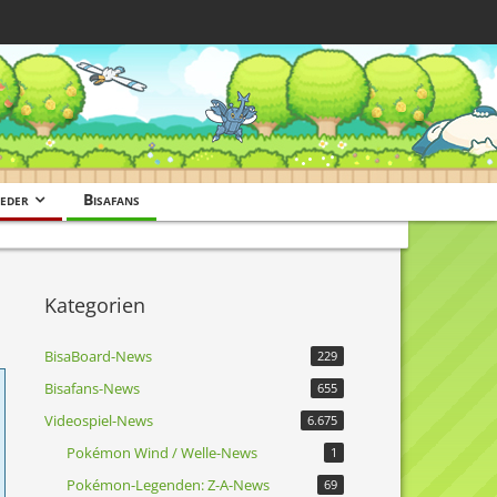
eder
Bisafans
Kategorien
BisaBoard-News
229
Bisafans-News
655
Videospiel-News
6.675
Pokémon Wind / Welle-News
1
Pokémon-Legenden: Z-A-News
69