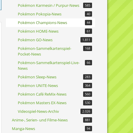
Pokémon Karmesin / Purpur-News
585
Pokémon Pokopia-News
40
Pokémon Champions-News
44
Pokémon HOME-News
61
Pokémon GO-News
1.811
Pokémon-Sammelkartenspiel-
168
Pocket-News
Pokémon-Sammelkartenspiel-Live-
66
News
Pokémon Sleep-News
283
Pokémon UNITE-News
364
Pokémon Café ReMix-News
560
Pokémon Masters EX-News
530
Videospiel-News-Archiv
2.026
Anime-, Serien- und Filme-News
881
Manga-News
94