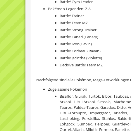
Battle! Gym Leader
Pokémon-Legenden: Z-A
Battle! Trainer
Battle! Team MZ
Battle! Strong Trainer
Battle! Canari (Canary)
Battle! Ivor (Gavin)
Battle! Corbeau (Ravan)
Battle! Jacinthe (Violette)
Decisive Battle! Team MZ
Nachfolgend sind alle Pokémon, Mega-Entwicklungen und
Zugelassene Pokémon
Bisaflor, Glurak, Turtok, Bibor, Tauboss, 
Arkani, Hisui-Arkani, Simsala, Machome
Tauros, Paldea-Tauros, Garados, Ditto, A
Hisui-Tornupto, Impergator, Ariados,
Laschoking, Forstellka, Stahlos, Bald
Lohgock, Sumpex, Pelipper, Guardevoir,
Qurtel, Altaria, Milotic, Formeo, Banette