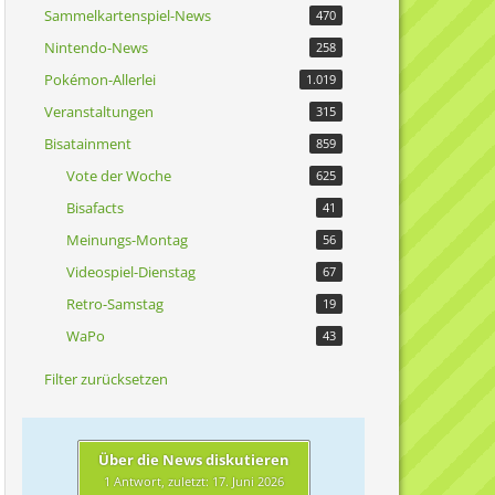
Sammelkartenspiel-News
470
Nintendo-News
258
Pokémon-Allerlei
1.019
Veranstaltungen
315
Bisatainment
859
Vote der Woche
625
Bisafacts
41
Meinungs-Montag
56
Videospiel-Dienstag
67
Retro-Samstag
19
WaPo
43
Filter zurücksetzen
Über die News diskutieren
1 Antwort, zuletzt:
17. Juni 2026