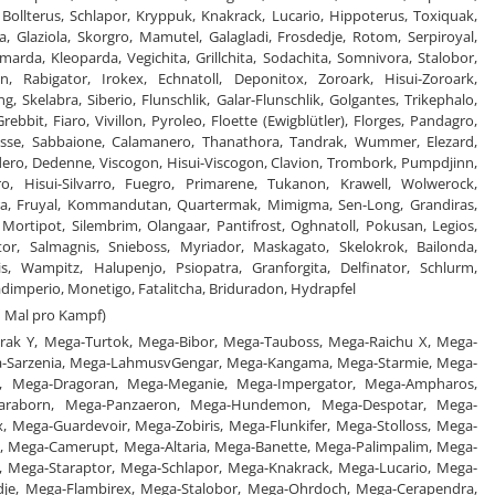
Bollterus, Schlapor, Kryppuk, Knakrack, Lucario, Hippoterus, Toxiquak,
a, Glaziola, Skorgro, Mamutel, Galagladi, Frosdedje, Rotom, Serpiroyal,
arda, Kleoparda, Vegichita, Grillchita, Sodachita, Somnivora, Stalobor,
n, Rabigator, Irokex, Echnatoll, Deponitox, Zoroark, Hisui-Zoroark,
 Skelabra, Siberio, Flunschlik, Galar-Flunschlik, Golgantes, Trikephalo,
bbit, Fiaro, Vivillon, Pyroleo, Floette (Ewigblütler), Florges, Pandagro,
nesse, Sabbaione, Calamanero, Thanathora, Tandrak, Wummer, Elezard,
dero, Dedenne, Viscogon, Hisui-Viscogon, Clavion, Trombork, Pumpdjinn,
varro, Hisui-Silvarro, Fuegro, Primarene, Tukanon, Krawell, Wolwerock,
ira, Fruyal, Kommandutan, Quartermak, Mimigma, Sen-Long, Grandiras,
 Mortipot, Silembrim, Olangaar, Pantifrost, Oghnatoll, Pokusan, Legios,
or, Salmagnis, Snieboss, Myriador, Maskagato, Skelokrok, Bailonda,
is, Wampitz, Halupenjo, Psiopatra, Granforgita, Delfinator, Schlurm,
Gladimperio, Monetigo, Fatalitcha, Briduradon, Hydrapfel
 Mal pro Kampf)
urak Y, Mega-Turtok, Mega-Bibor, Mega-Tauboss, Mega-Raichu X, Mega-
ga-Sarzenia, Mega-LahmusvGengar, Mega-Kangama, Mega-Starmie, Mega-
yl, Mega-Dragoran, Mega-Meganie, Mega-Impergator, Mega-Ampharos,
karaborn, Mega-Panzaeron, Mega-Hundemon, Mega-Despotar, Mega-
Mega-Guardevoir, Mega-Zobiris, Mega-Flunkifer, Mega-Stolloss, Mega-
o, Mega-Camerupt, Mega-Altaria, Mega-Banette, Mega-Palimpalim, Mega-
, Mega-Staraptor, Mega-Schlapor, Mega-Knakrack, Mega-Lucario, Mega-
edje, Mega-Flambirex, Mega-Stalobor, Mega-Ohrdoch, Mega-Cerapendra,