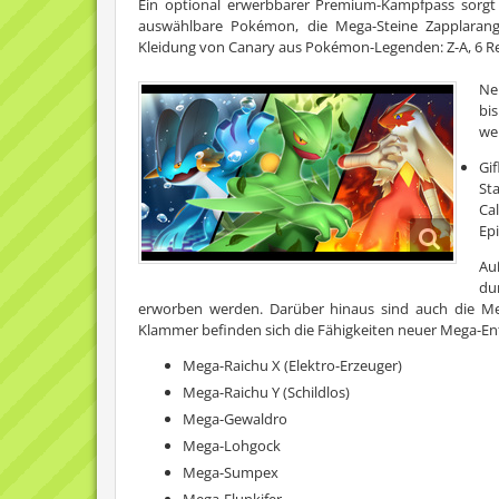
Ein optional erwerbbarer Premium-Kampfpass sorgt
auswählbare Pokémon, die Mega-Steine Zapplarangn
Kleidung von Canary aus Pokémon-Legenden: Z-A, 6 Regu
Ne
bi
we
Gi
St
Ca
Ep
Au
du
erworben werden. Darüber hinaus sind auch die Meg
Klammer befinden sich die Fähigkeiten neuer Mega-En
Mega-Raichu X (Elektro-Erzeuger)
Mega-Raichu Y (Schildlos)
Mega-Gewaldro
Mega-Lohgock
Mega-Sumpex