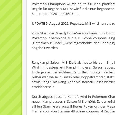
Pokémon Champions wurde heute für Mobilplattforme
Regeln für Regelsatz M-B sowie für die nun begonnene 
September 2026 um 03:59 Uhr.
UPDATE 5. August 2026:
Regelsatz M-B wird nun bis zu
Zum Start der Smartphone-Version kann nun bis 
Pokémon Champions für 100 Schnellcoupons eing
„Untermenü“ unter „Geheimgeschenk“ der Code ein
abgeholt werden.
Rangkampf-Saison M-3 läuft ab heute bis zum 8. Jul
Wird mindestens ein Kampf in dieser Saison abges
Ende je nach erreichtem Rang Belohnungen verteil
bisher wahlweise in Einzel- oder Doppelkämpfen statt
sowie Rang 1 bis Rang 3 der Meisterball-Klasse werden 
erreichbar sein.
Durch abgeschlossene Kämpfe wird in Pokémon Cham
neuen Kampfpasses in Saison M-3 erhöht. Zu den erhä
zählen Starmie als auswählbares Pokémon, der Mega-S
Trainer-Icon von Starmie, 48 Schnellcoupons, 4 Reguläre