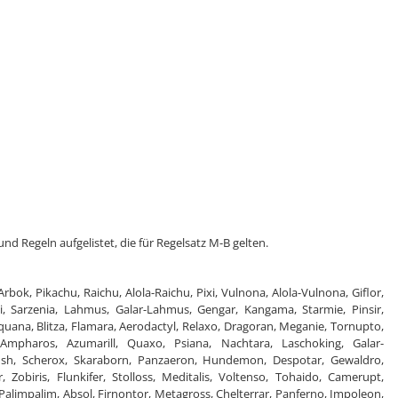
 Regeln aufgelistet, die für Regelsatz M-B gelten.
Arbok, Pikachu, Raichu, Alola-Raichu, Pixi, Vulnona, Alola-Vulnona, Giflor,
i, Sarzenia, Lahmus, Galar-Lahmus, Gengar, Kangama, Starmie, Pinsir,
quana, Blitza, Flamara, Aerodactyl, Relaxo, Dragoran, Meganie, Tornupto,
 Ampharos, Azumarill, Quaxo, Psiana, Nachtara, Laschoking, Galar-
orfish, Scherox, Skaraborn, Panzaeron, Hundemon, Despotar, Gewaldro,
 Zobiris, Flunkifer, Stolloss, Meditalis, Voltenso, Tohaido, Camerupt,
, Palimpalim, Absol, Firnontor, Metagross, Chelterrar, Panferno, Impoleon,