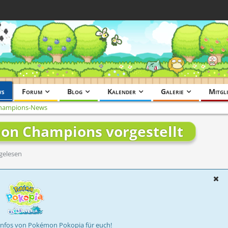
ws
Forum
Blog
Kalender
Galerie
Mitgli
hampions-News
on Champions vorgestellt
gelesen
Infos von Pokémon Pokopia für euch!