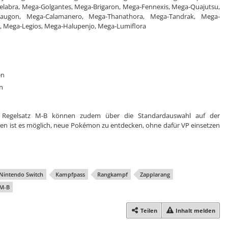
elabra, Mega-Golgantes, Mega-Brigaron, Mega-Fennexis, Mega-Quajutsu,
siaugon, Mega-Calamanero, Mega-Thanathora, Mega-Tandrak, Mega-
, Mega-Legios, Mega-Halupenjo, Mega-Lumiflora
en
n
Regelsatz M-B können zudem über die Standardauswahl auf der
den ist es möglich, neue Pokémon zu entdecken, ohne dafür VP einsetzen
Nintendo Switch
Kampfpass
Rangkampf
Zapplarang
 M-B
Teilen
Inhalt melden