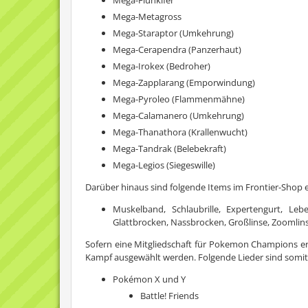
Mega-Flunkifer
Mega-Metagross
Mega-Staraptor (Umkehrung)
Mega-Cerapendra (Panzerhaut)
Mega-Irokex (Bedroher)
Mega-Zapplarang (Emporwindung)
Mega-Pyroleo (Flammenmähne)
Mega-Calamanero (Umkehrung)
Mega-Thanathora (Krallenwucht)
Mega-Tandrak (Belebekraft)
Mega-Legios (Siegeswille)
Darüber hinaus sind folgende Items im Frontier-Shop 
Muskelband, Schlaubrille, Expertengurt, Le
Glattbrocken, Nassbrocken, Großlinse, Zoomlins
Sofern eine Mitgliedschaft für Pokemon Champions er
Kampf ausgewählt werden. Folgende Lieder sind somit
Pokémon X und Y
Battle! Friends